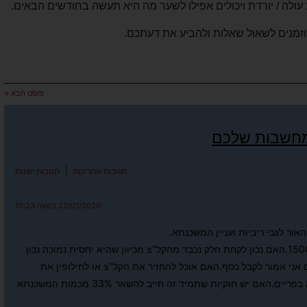
 עולה / יורדת ויכולים אפילו לשער מה היא תעשה בחודשים הבאים.
זמנים לשאול שאלות ולהביע את דעתכם.
פוסט הבא »
מחשבות שלכם
תגובות אחרונות
|
תגובות ישנות
22/01/2020 בשעה 10:23
ור לגבי ריביות ועניין המשכנתא.
אני צריך לקחת משכנתא בסך 15000000.האם נכון לקחת חלק נכבד מהקל"צ מכיוון שהיא יחסית נמוכה נכון
וצת השנים אני אמור לקבל כסף.האם אוכל להחזיר את הקל"צ או לחילופין את
המשתנה .להשאיר את רוב המשכנתא בפריים.האם יש חוקיות שתמיד זה חייב להשאר 33% מכמות המשכנתא