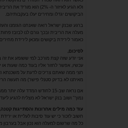
ולא הגיע לאיזור ה- 2%) הוא
הביקושים יגדלו ומחירים יעלו בעקבותיהם.
ברגע שבנק ישראל רואה שאנחנו הגזמנו והעלנ
מעלה את הריבית ובכך גורם לנו לבזבז פחות
כאמור לירידת ביקושים ומכאן לירידת מחירים.
לסיכום,
אני יודע שזה קצת מורכב למי ששומע את זה 
עכשיו, אפשר לחזור אליו בעוד כמה שעות או 
חצי ממה שאתם צריכים לדעת על משכנתא ואפ
מאיתנו לא בדיוק סטנלי פישר) מה תעשה הרי
אם נראה שב-15 לחודש המדד עלה
נמוך" ושוב בנק ישראל לא מצליח להגיע ליעד
עוד כמה מילים אחרונות והסתייגות קטנה,
חשוב לזכור כי יש עוד סיבות לעליית או ירידת ר
כל מה שרשום למעלה הוא נכון אבל בערבון מוג