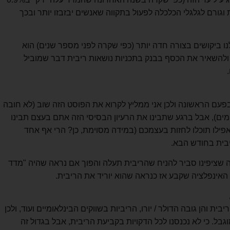
 מוריד את הריבית וגורם לגלגלי הכלכלה לפעול בתקווה שאנשים יבזבזו יותר ובכך
ו ביקושים בצורה חדה יותר (כפי שקרה לפני מספר שנים) הוא
 ולהשאיר את הכסף בבנק בתכניות נושאות ריבית דבר שמוביל
בפעם הראשונה ולכן אני ממליץ לקרוא את הפוסט הזה שוב (לא חובה
ימים), אבל ברגע שתבינו את הרעיון הבסיסי הזה אתם בעצם תבינו
ילו תוכלו לחזות בעצמכם (במידה מסוימת, כן? הרי אף אחד
בית בחודש הבא.
 יותר ממה שציפינו סביר להניח שהריבית תעלה והפוך אם נראה שהיה "מדד
 האינפלציה שקבע אז כנראה שהוא יוריד את הריבית.
יבית והן גובה הדולר / יורו, הריביות בשווקים הבינלאומיים ועוד, ולכן
בל. כי לא נכנסנו לכל הדקויות בקביעת הריבית, אבל בגדול זה