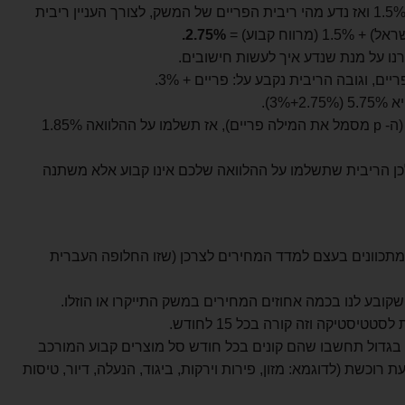
על ריבית זו יש להוסיף מרווח קבוע של 1.5% ואז נדע מהי ריבית הפריים של המשק, לצורך העניין ריבית
2.75%.
רנו על מנת שנדע איך לעשות חישובים.
ם, וגובה הריבית נקבע על: פריים + 3%.
3).
במידה ולקחתם משכנתא בגובה p-0.9 (ה- p מסמל את המילה פריים), אז תשלמו על ההלוואה 1.85%
ולכן הריבית שתשלמו על ההלוואה שלכם אינו קבוע אלא משתנה
תכוונים בעצם למדד המחירים לצרכן (שזו החלופה העברית
קובע לנו בכמה אחוזים המחירים במשק התייקרו או הוזלו.
סטיקה וזה קורה בכל 15 לחודש.
בגדול תחשבו שהם קונים בכל חודש סל מוצרים קבוע המורכב
כשת (לדוגמא: מזון, פירות וירקות, ביגוד, הנעלה, דיור, טיסות