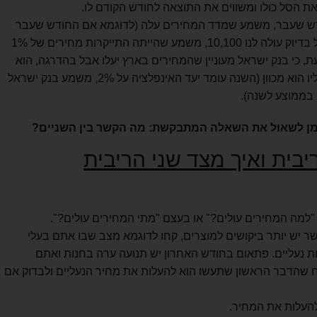
ת הסל כולו ומשווים את התוצאה לחודש הקודם לו.
ודש שעבר, משמע שמדד המחירים עלה (לדוגמא אם החודש שעבר
עלה הסל 10,000 ש"ח והחודש אותו סל בדיוק עולה לנו 10,100, משמע שהייתה התייקרות מחירים של 1%
, כי בנק ישראל מעוניין שהמחירים בארץ יעלו אבל בהדרגה, הוא
מסמן לעצמו בכל שנה יעד אינפלציה אליו הוא מכוון (השנה עומד יעד האינפלציה על 2%, משמע בנק ישראל
זמן לשאול את השאלה המתבקשת: מה הקשר בין השניים?
בית ואיך מצד שני הריבית
"למה המחירים עולים?" או בעצם "מתי המחירים עולים?".
ר יש יותר ביקושים למוצרים, קחו לדוגמא מצב שבו אתם בעלי
נעליים ובכל חודש אתם מוכרים 100 זוגות נעליים. פתאום בחודש האחרון יש תנועה ערה בחנות ואתם
ליים. סביר להניח שהדבר הראשון שתעשו הוא להעלות את מחיר הנעליים ולבדוק אם
להעלות את המחיר.