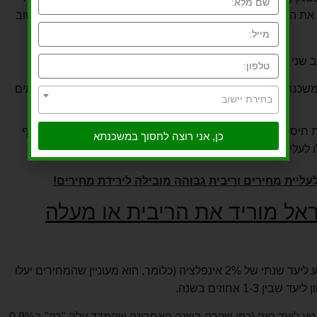
את הכסף אני בעצם מוריד את הביקושים שלי למוצרים וגורם שוב
 שני דברים במקביל:
כנתאות שלנו נמוכה ויש לנו יותר כסף לבזבז ובכך אנחנו גורמים
בחירת יישוב
חיסכון היא מאוד נמוכה ולכן נעדיף לבזבז או להשקיע את הכסף
כן, אני רוצה לחסוך במשכנתא
ו לעליית מחירים.
עליית מחירים וריבית גבוהה מובילה לירידת מחירים!
ראל מוריד את הריבית או מעלה
כפי שאמרנו בהתחלה, בנק ישראל מכוון להגיע ליעד שנתי של 2% אינפלציה (כלומר, הוא מעוניין שהמחירים יעלו
1- אחוזים בשנה.
כאשר הוא רואה שמדד המחירים מתקשה להגיע ליעד הזה (כפי שקרה בשנה האחרונה שהמדד עלה "רק" ב0.9%