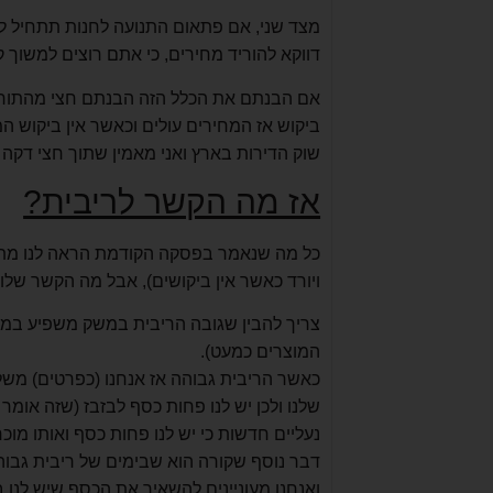
מצד שני, אם פתאום התנועה לחנות תתחיל לר
דווקא להוריד מחירים, כי אתם רוצים למשוך קו
אם הבנתם את הכלל הזה הבנתם חצי מהתורה,
ביקוש אז המחירים עולים וכאשר אין ביקוש ה
שוק הדירות בארץ ואני מאמין שתוך חצי דקה י
אז מה הקשר לריבית?
כל מה שנאמר בפסקה הקודמת הראה לנו מתי ה
ויורד כאשר אין ביקושים), אבל מה הקשר שלו
צריך להבין שגובה הריבית במשק משפיע במיד
המוצרים כמעט).
כאשר הריבית גבוהה אז אנחנו (כפרטים) משל
שלנו ולכן יש לנו פחות כסף לבזבז (שזה אומ
נעליים חדשות כי יש לנו פחות כסף ואותו מוכ
דבר נוסף שקורה הוא שבימים של ריבית גבוהה
ואנחנו מעוניינים להשאיר את הכסף שיש לנו בב