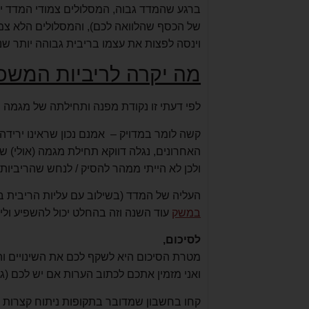
ברגע שהמדד גבוה, המסלולים צמודי המדד יהי
של הכסף שהלוואה לכם), והמסלולים הלא צמוד
וינסה לפצות את עצמו בריבית גבוהה יותר שנ
מה יקרה לריביות המש
לפי דעתי זו נקודת מפנה ותחילתה של מגמה חד
קשה לומר במדויק – אמנם נכון שראינו יריד
האחרונים, נגלה דווקא תחילת מגמה (אולי) ש
ולכן לא הייתי ממהר להסיק / לנחש שהריביות 
העליה של המדד (בשילוב עם עליות הריבית ב
במשק
עוד השנה וזה בהחלט יכול להשפיע ולי
לסיכום,
מטרת הסיכום היא לשקף לכם את השינויים 
ואני מזמין אתכם לכתוב הערות אם יש לכם (גם
קחו בחשבון שמדובר בתקופות ניתוח קצרות ול