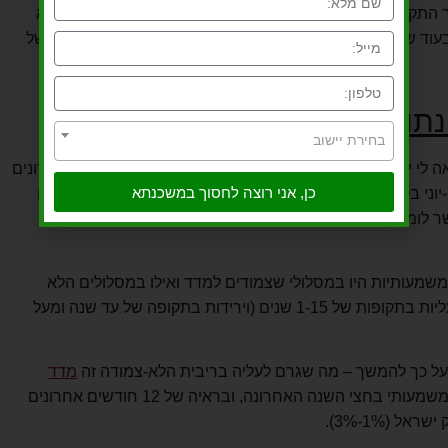
יחד עם זאת, מבט על הריביות לכל שאר התקופות מציגה דווקא עליה של עד 0.12% בריביות המשכנתא
הלא-צמודות לתקופות של 1-15 שנים, בעוד שלתקופות הארוכות (מעל ל-15 שנים) נרשמה ירידה קלה של
תונים הללו?
בחירת יישוב
ה לי יהיה לומר שקצת פספסנו את הרכבת, כי בחודשיים האחרונים
כן, אני רוצה לחסוך במשכנתא
-יוני בטבלאות, פרטים בהמשך) ולכן אפשר לומר שהריביות ירדו
 לומר שהן במגמת ירידה, כי יש מצב שבחודשיים האחרונים
המשמעותיות היו במסלולי שצמודים למדד ואילו במסלולים הלא
צמודות לא נרשמו ירידות אמיתיות, אלא אף עליות בתקופות של 1-15 שנים (וירידות בתקופה של עד שנה ומעל
ד על כך להמשך – מה שגרם לעליה בריבית הלא-צמודה זה
מדד
שהתחיל לעלות באופן מאוד משמעותי בחצי השנה האחרונה, ובראיה של 12 חודשים אחרונים