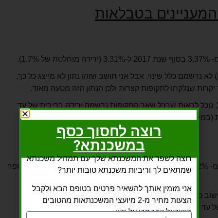
המעניינים בטבלאות
1.7).
הקצרות (מסלולים עד 5 שנים) לא נרשמם כלל שינוי, אבל אני חושב שזהו נתון לא מייצג כל כך,
יקרות שנלקחו לתקופות קצרות ולכן הנתון הזה מטעה מאוד.
 נוכל לראות שבכל שאר התקופות נרשמה ירידה בריבית של עד
רוצה לחסוך כסף
במשכנתא?
רוצה לשפר את המשכנתא שלך עם תמהיל משכנתא
הריבית הממוצעת לכל התקופות ירשה מ- 2.92% ל- 2.81% – ירידה של 0.11% – אך הנתון הזה לא מספר
שמתאים לך וריביות משכנתא טובות יותר?
אני מזמין אותך להשאיר פרטים בטופס הבא ולקבל
וב כולל גם ריביות שנלקחו במסלול פריים שמוריד את כלל
הצעות מחיר מ-2 מיועצי המשכנתאות מהטובים
 – שבה נרשמה ירידה של 0.03% בתקופה).
בישראל שנבחרו על-ידי: