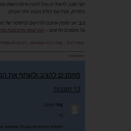
חצי שנה, לדעתי כן נוכל להבין איפה השוק עו
במדויק, אבל עם יכולת הבנה יותר טובה).
נ.ב:
אני מזמין אתכם להירשם לניוזלטר של הא
על פוסטים חדשים –
ההרשמה מתבצעת מכא
,
,
אחוז ריבית
גובה ריבית משכנתא
ריביות לא צמודות
« פוסט קודם
מוזמנים להגיב ולשתף את ה
13 תגובות
צחי
הגיב:
היי
נתקלתי באינטרנט בטבלה שמשווה את 