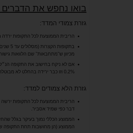
בואו נחפש את הדברים 
גזרת צמודי המדד:
הריבית הממוצעת לכל התקופות ירדה מ- 3.37% בסוף שנת 2017 ל-3.31% (ירידה מוחלטת של %
בתקופות 
מכיוון ש"מתחבאות" שם הלוואות גישור 
אם לא ניקח בחישוב את התקופה הנ״ל,
0.2% וזו כבר ירידה בהחלט לא מבוטלת (במיוחד לאחר הירידות בריביות המשכנתא בשנה הקודמת).
גזרת הלא צמודים למדד:
דבר כפי שמיד אסביר.
הממוצע הכללי נמוך בעיקר בגלל שהחיש
הממוצע (הן מחושבות תחת התקופה של עד שנה