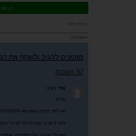
כן, אנ
ביטוח חיים
« פוסט קודם
מוזמנים להגיב ולשתף את ה
37 תגובות
אדי
הגיב:
שלום,
אנו לפני לקיחת משכנתא 1000000שח, בת זוגתי עברה ניתוח להסרת גידול סרטני בבלוטת התריס
לפני 4 שנים, ונכון להיום "נקייה" ובמעקב כל חצי שנה, האם חברת הביטוח של המשכנתא תערים
קשיים? ואם כן אילו פתרונות, אפשרוי