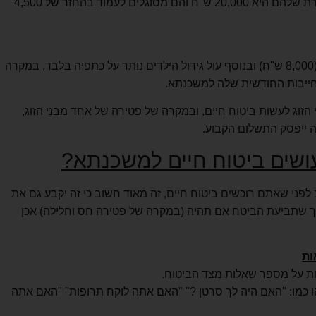
ועל הכנסות האשה (8,000 ש"ח). יחד המשכורת שלהם היא 20,000 ש"ח והם מסוגלים לעמוד בהחזר של 4,500
פתאום האשה נותרת עם הכנסה שלה בלבד (8,000 ש"ח) ובנוסף עול גידול הילדים נותר על כתפיה בלבד, במקרה
חייבות החודשית שלה למשכנתא.
הזוג לעשות ביטוח חיים, ובמקרה של פטירה של אחד מבני הזוג,
 ייפסק התשלום הקבוע.
ושים ביטוח חיים למשכנתא?
פני שאתם רוכשים ביטוח חיים, זה מאוד חשוב כי זה יקבע גם את
כך שתביעת הביטח אם תהיה (במקרה של פטירה חס וחלילה) אכן
ות
ות על מספר שאלות מצד הביטוח.
 כמו: "האם היה לך סרטן ?" "האם אתה לוקח תרופות" "האם אתה