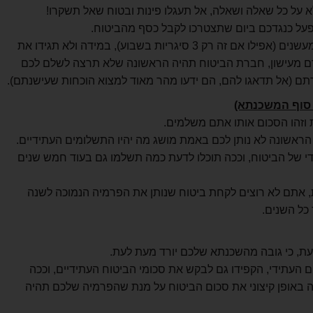
א על כל שאלה ושאלה, אל תעגלו פינות ובטוח שאל תשקרו!
יפעל כנגדכם ביום שתצטרכו לקבל כסף מהביטוח.
ככה שאם אתם מעשנים תגידו שאתם מעשנים (אפילו אם זה רק 3 סיגריות בשבוע), במידה ולא תגידו את
רם מעישון, חברת הביטוח תהיה הראשונה שלא תרצה לשלם לכם
 (אל תדאגו להם, הם ידעו מהר מאוד למצוא הוכחות שעישנתם).
 סוף המשכנתא)
 וזהו הסכום אותו אתם משלמים.
אשונה לא נותן לכם באמת מושג מה יהיו התשלומים העתידיים.
 של הביטוח, וככה תוכלו לדעת כמה תשלמו גם בעוד חמש שנים
ות, אתם לא רוצים לקחת ביטוח שנותן את הפרמיה הנמוכה לשנה
כל השנים.
עת, כי גובה מהשכנתא שלכם יורד מעת לעת.
עתידי, הקפידו גם לבקש את סכומי הביטוח העתידיים, וככה
ה באופן קיצוני את סכום הביטוח על מנת שהפרמיה שלכם תהיה