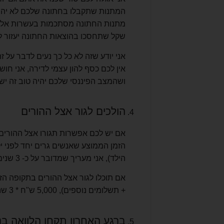
המתנות שתקבלו בחתונה שלכם לא יהיו 
מתנות החתונה מסתכמות בעשרות אלפי ש
שקל שתחסכו בהוצאות החתונה יעזור ל
אני יודע שזה לא כל כך נעים לדבר על ז
אין לכם כסף להון עצמי לדירה, אני ח
ושהמצב הפיננסי שלכם יהיה טוב זה יש
הולכים לגור אצל ההורים
אם יש לכם אפשרות תגורו אצל ההורים ג
הזמן הממוצע שאנשים גרים יחד לפני יל
הילד), אני מעריך שמדובר על כ- 3 שנים בערך.
+ תשלומים נוספים), 5,000 ש"ח * 3 שנים יוצא 180,000 ש"ח שזה סכום מאוד יפה להון עצמי.
ברגע האחרון תקחו הלוואה בנ