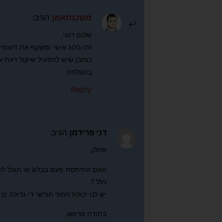
משכנתאמן
הגיב:
שלום רועי,
זהו בלוג אישי ומשקף את דעותיי 
כמובן שיש להפעיל שיקול דעת ע
בהצלחה
Reply
דני פרידמן
הגיב:
אהלן,
האם התיחסת פעם בבלוג או תוכל לענ
כלל ?
יש לנו יכולת החזר חודשי די גדולה (כ 10K משכורת נטו פנויה) ואיננו רוצים לחסוך במשך כמה שנים
בתודה מראש,