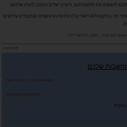
כם להגשים את חלומותיכם, להציב יעדים וכמובן להגיע אליהם.
תר (זה בחינם וללא דואר זבל) ולהיות הראשונים שמקבלים עדכונים
ן
.
,
חסכון להון עצמי
חסכון לרכישת דירה
פוסט הבא »
מחשבות שלכם
תגובות אחרונות
|
תגובות ישנות
24/04/2016 בשעה 0:50
ותן?h