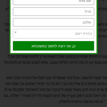
נניח שאתם גרים אצל ההורים ונניח שחסכתם כבר 200,000 ש"ח ונניח שאתם רוצים לרכוש דירה במיליון
זה הזמן לקחת הלוואה רגילה מהבנק (לא משכנתא) כדי להשלים את ההון העצמי ל-250,000 ש"ח ולהמשיך
 תוכלו לחסוך עוד כמה שקלים, כי אמנם תשלמו משכנתא אבל מנגד
בחירת יישוב
 מינוס תוכלו להחזיר את ההלוואה שלקחתם.
כן, אני רוצה לחסוך במשכנתא
צווים להיות שמחים (כמובן שכל השנה צריך להיות שמחים, אבל
 הון עצמי אין לו מה להיות חלילה עצוב, אלא לשנס מותניים ולהתחיל
 מאוד קשה להשגה, אבל כפי שאמרתי אם תעלו על הבעיה מהר ואם
 אתם מתקרבים אליו וזה כבר לא כל כך יפחיד אתכם וכל שקל פנוי
יילך למקום הזה (ברגע שתגיעו לדוג' ל- 80,000 ש"ח יהיה לכם מאוד קשה ל"בזבז" על טיול לתאילנד 30,000 ש"ח.
-80 אלף, אז גם ככה זה יראה לכם רחוק העניין של ההון העצמי לדירה ותגידו "יאללה, גם
 וזו לא הגישה הרצויה לדעתי).