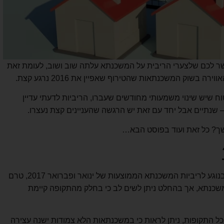
ר לכם שלצערי הריבית על המשכנתא עלתה שוב ושוב, לעומת זאת
 בשוק המשכנתאות שהטירוף שאפיין את 2016 נרגע קצת.
וח שיש שינוי משמעותי מחודשים שעברו, הריביות לדעתי עדיין
– שנתיים אבל יחד עם זאת יש הרגשה שהעניינים קצת נעצרו.
ך? כל זאת ועוד בפוסט הבא…
עד כה, הנתונים שפורסמו על-ידי בנק ישראל בנוגע לריביות המשכנתא הממוצעות של ינואר ופברואר 2017, טרם
שכנתא, אך בהחלט ניתן לשים לב כי בחלק מהתקופה קיימת
 התקופות, ניתן לראות כי במשכנתאות הלא צמודות ישנה עצירה