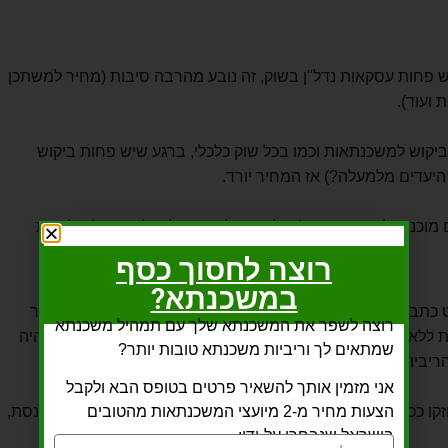
 פחות עסקאות נדל"ן בשוק, זה נובע מהרבה סיבות (מחיר למשתכן
 ועוד).
יקוש למשכנתאות וכמו בכל שוק כלכלי, ברגע שיש פחות ביקוש
 היעדים מלמעלה?) אז המחיר יורד.
מוכנים להוריד מחיר (או לפחות להפסיק להעלות אותו) על מנת
רוצה לחסוך כסף
במשכנתא?
כתבות במדיה שסיפרו על עליית הריביות של המשכנתא ובעיקר
רוצה לשפר את המשכנתא שלך עם תמהיל משכנתא
ות ללא סיבה מסוימת (הרי הריבית במשק לא באמת עלתה ולא היה
שמתאים לך וריביות משכנתא טובות יותר?
ריביות).
אני מזמין אותך להשאיר פרטים בטופס הבא ולקבל
קו ככל שהזמן חלף, ולאחר מכן העליהום הגיע אפילו מחברי הכנסת,
הצעות מחיר מ-2 מיועצי המשכנתאות מהטובים
בישראל שנבחרו על-ידי: