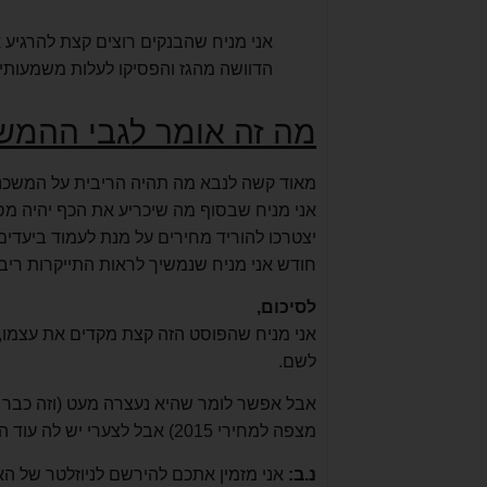
אני מניח שהבנקים רוצים קצת להרגיע א
הדוושה מהגז והפסיקו לעלות משמעותי
מה זה אומר לגבי ההמש
מאוד קשה לנבא מה תהיה הריבית על המשכנ
אני מניח שבסוף מה שיכריע את הכף יהיה מס
יצטרכו להוריד מחירים על מנת לעמוד ביעדי
חודש אני מניח שנמשיך לראות התייקרות ריביו
לסיכום,
אני מניח שהפוסט הזה קצת מקדים את עצמו, ה
לשם.
אבל אפשר לומר שהיא נעצרה מעט (וזה כבר טו
מצפה למחירי 2015) אבל לצערי יש לה עוד הרבה מקום לרדת ואני מקווה ומייחל שנגיע לשם.
נ.ב:
אני מזמין אתכם להירשם לניוזלטר של הא