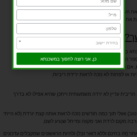
ת העניינים ולרדת מהכותרות השליליות ולכן הורידו קצת את
ת את הריבית.
ך?
בחירת יישוב
תא בעוד כמה חודשים.
כן, אני רוצה לחסוך במשכנתא
פר העסקאות בשוק – וככל שיהיו פחות עסקאות ככה הבנקים
ם, אם המגמה תשתנה ומספר עסקאות הנדל"ן יחזרו לעלות מדי
ת או לפחות לא נזכה לראות ירידת ריביות.
ריבית עדיין לא ירדה משמעותית וייתכן שהיא אפילו לא בדרך
ב) ואולי תוך כמה חודשים נזכה לראות אותה קצת יורדת (לא הייתי
תר (זה בחינם וללא דואר זבל) ולהיות הראשונים שמקבלים עדכונים