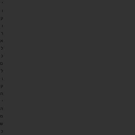
י
ו
ק
ו
ר
א
ל
כ
ם
ל
ו
ק
ח
י
ה
מ
ש
כ