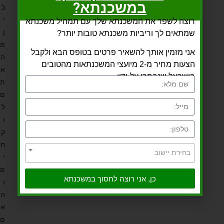
במשכנתא?
ב
י
רוצה לשפר את המשכנתא שלך עם תמהיל משכנתא
ן
שמתאים לך וריביות משכנתא טובות יותר?
מ
אני מזמין אותך להשאיר פרטים בטופס הבא ולקבל
ה
הצעות מחיר מ-2 מיועצי המשכנתאות מהטובים
א
בישראל שנבחרו על-ידי:
ת
ם
ל
ו
ק
ח
בחירת יישוב
י
ם
כן, אני רוצה לחסוך במשכנתא
ו
ה
א
ם