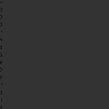
–
כ
ל
ל
י
א
צ
ב
ע
ל
ש
י
מ
ו
ש