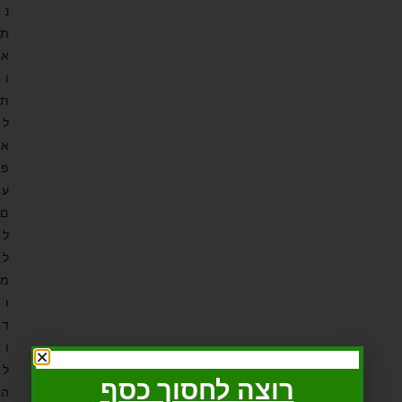
נ
ת
א
ו
ת
ל
א
פ
ע
ם
ל
ל
מ
ו
ד
ו
ל
רוצה לחסוך כסף
ה