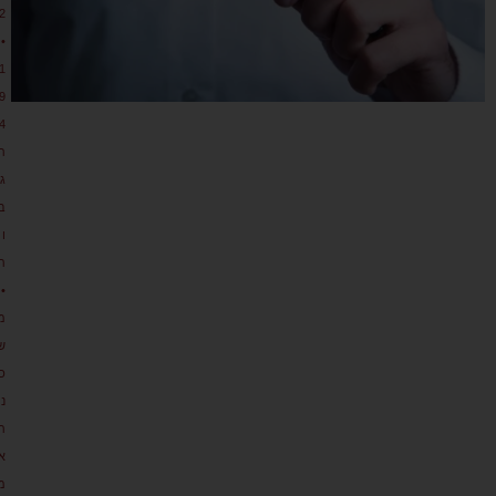
2
•
1
9
4
ת
גו
ב
ו
ת
•
מ
ש
כ
נ
ת
א
מ