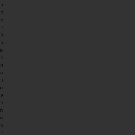
כ
ד
א
י
ל
כ
ם
ל
ח
ת
ו
ם
ע
ל
ת
מ
ה
י