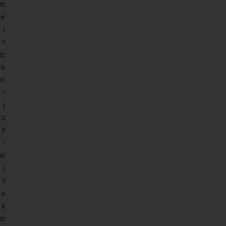
מ
א
ו
ד
מ
א
מ
י
ן
ב
ל
י
מ
ו
ד
ע
צ
מ