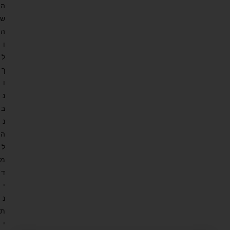
ה
ש
ה
ו
ל
ך
ו
נ
ב
נ
ה
ל
מ
ד
י
נ
ת
י