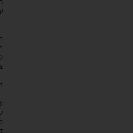
ר
ע
ו
ן
ה
ת
ק
צ
י
ב
י
ש
ל
מ
ד