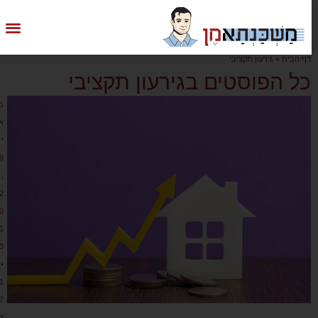
דף הבית
»
גירעון תקציבי
כל הפוסטים בגירעון תקציבי
מ
א
י
9
,
2
0
1
3
•
1
7
ת