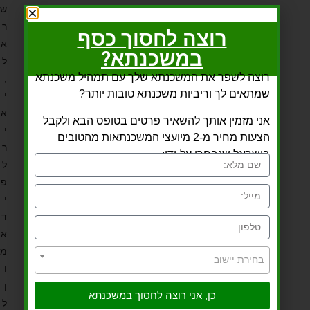
ש
ר
רוצה לחסוך כסף
א
במשכנתא?
ל
רוצה לשפר את המשכנתא שלך עם תמהיל משכנתא
,
שמתאים לך וריביות משכנתא טובות יותר?
י
א
אני מזמין אותך להשאיר פרטים בטופס הבא ולקבל
י
הצעות מחיר מ-2 מיועצי המשכנתאות מהטובים
ר
בישראל שנבחרו על-ידי:
ל
פ
י
ד
א
מ
בחירת יישוב
ו
ן
כן, אני רוצה לחסוך במשכנתא
ל