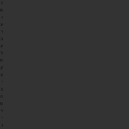
כ
ם
ו
ע
ר
ב
ע
ל
ת
ק
צ
י
ב
ה
מ
ד
י
נ