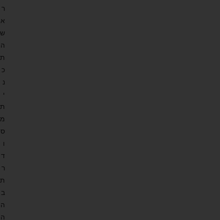
ר
א
ש
ה
ת
כ
נ
י
ת
מ
ס
ו
ד
ר
ת
ב
ה
ה