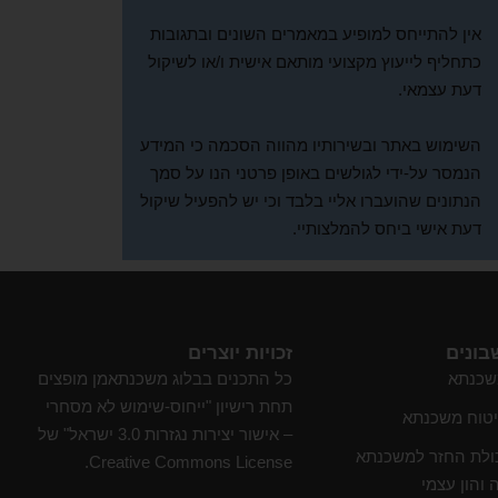
אין להתייחס למופיע במאמרים השונים ובתגובות
כתחליף לייעוץ מקצועי מותאם אישית ו/או לשיקול
דעת עצמאי.
השימוש באתר ובשירותיו מהווה הסכמה כי המידע
הנמסר על-ידי לגולשים באופן פרטני הנו על סמך
הנתונים שהועברו אליי בלבד וכי יש להפעיל שיקול
דעת אישי ביחס להמלצותיי.
בונים
זכויות יוצרים
שכנתא
כל התכנים בבלוג משכנתאמן מופצים
תחת רישיון "ייחוס-שימוש לא מסחרי
יטוח משכנתא
– אישור יצירות נגזרות 3.0 ישראל" של
ולת החזר למשכנתא
Creative Commons License.
 והון עצמי