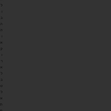
ל
ו
ב
ה
ה
ו
א
ק
ו
ר
א
ל
ב
ט
ל
א
ת
מ