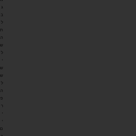
ג
ב
ל
ת
ה
ש
ל
י
ש
ש
ל
ה
פ
ר
י
י
ם