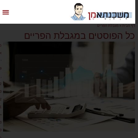
דף הבית
»
מגבלת הפריים
כל הפוסטים במגבלת הפריים
מ
א
י
9
,
2
0
2
1
•
3
0
ת