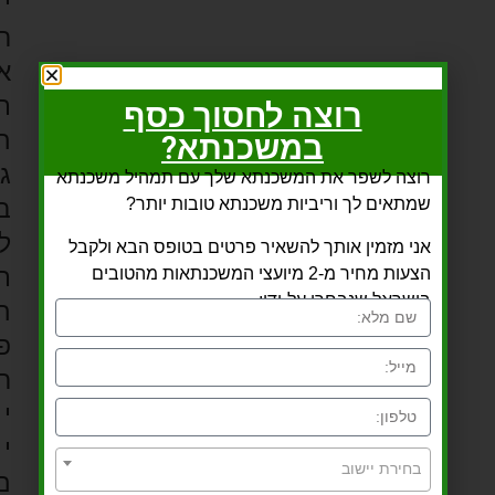
י
ר
א
ת
רוצה לחסוך כסף
ה
במשכנתא?
ג
רוצה לשפר את המשכנתא שלך עם תמהיל משכנתא
שמתאים לך וריביות משכנתא טובות יותר?
ב
ל
אני מזמין אותך להשאיר פרטים בטופס הבא ולקבל
ת
הצעות מחיר מ-2 מיועצי המשכנתאות מהטובים
בישראל שנבחרו על-ידי:
ה
פ
ר
י
י
בחירת יישוב
ם