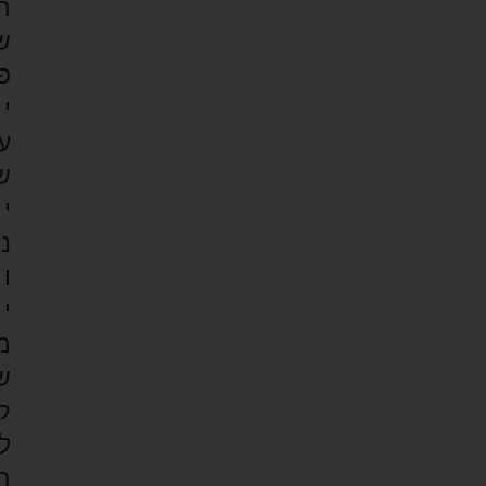
ה
ש
פ
י
ע
ש
י
נ
ו
י
מ
ש
ק
ל
ה