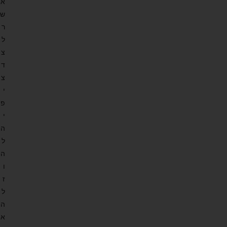
א
ש
ר
ל
צ
ד
צ
י
פ
י
ה
ל
ה
ו
ז
ל
ה
א