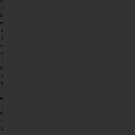
ת
ה
מ
ש
כ
נ
ת
א
ו
ת
ה
ח
ד
ש
ו
ת
–
כ