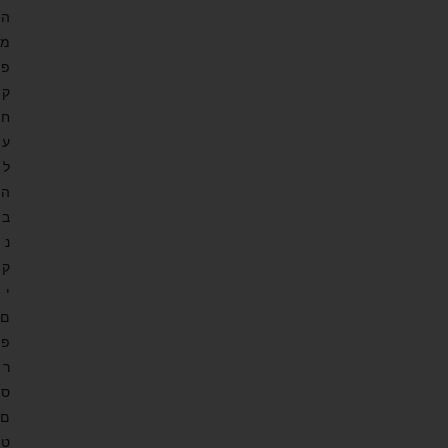
ה
מ
פ
ק
ח
ע
ל
ה
ב
נ
ק
י
ם
פ
ר
ס
ם
ט