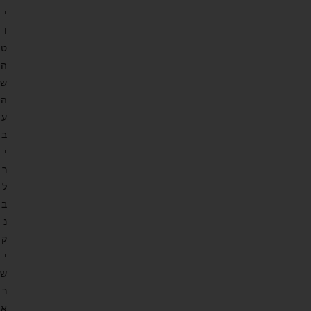
י
ו
ט
ה
ש
ה
ע
ב
י
ר
ל
ב
נ
ק
י
ש
ר
א