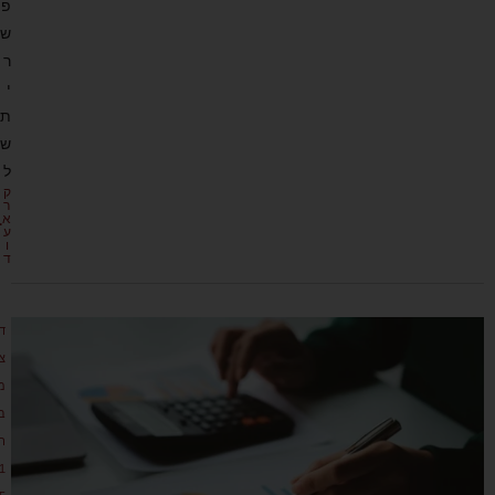
פ
ש
ר
י
ת
ש
ל
ק
ר
א
ע
ו
ד
ד
צ
מ
ב
ר
1