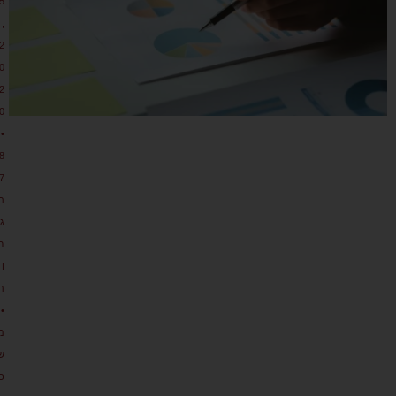
5
,
2
0
2
0
•
8
7
ת
גו
ב
ו
ת
•
מ
ש
כ