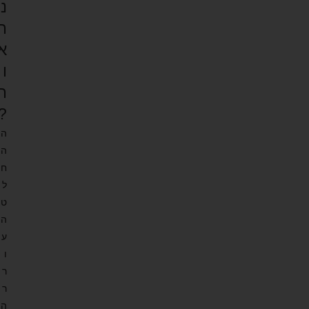
נ
ת
א
ו
ת
?
ה
ה
ח
ל
ט
ה
ע
ו
ר
ר
ה