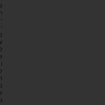
פ
ר
י
י
ם
ע
ל
ש
ו
ק
ה
מ
ש
כ