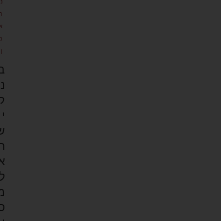
נ
ת
א
מ
ן
ב
נ
ק
י
ש
ר
א
ל
מ
ס