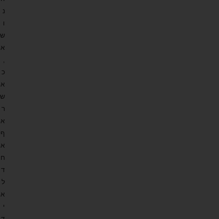
נ
ו
ש
א
,
כ
א
ש
ר
א
ף
א
ח
ד
ל
א
י
ד