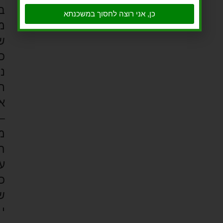
ב
כן, אני רוצה לחסוך במשכנתא
מ
ש
כ
נ
ת
א
–
מ
ה
ע
כ
ש
י