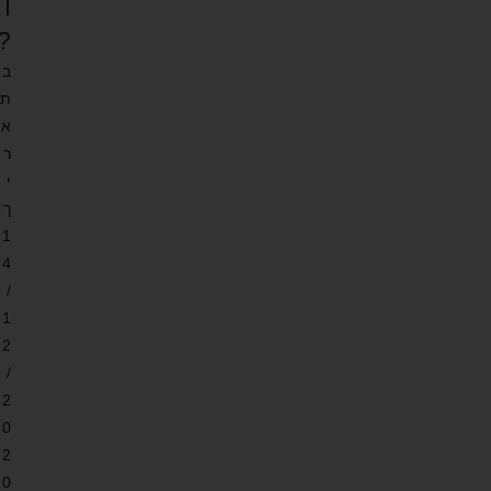
ו
?
ב
ת
א
ר
י
ך
1
4
/
1
2
/
2
0
2
0