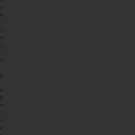
ע
א
י
ך
ה
ב
נ
ק
י
ם
י
ת
מ
ח
ר
ו
א