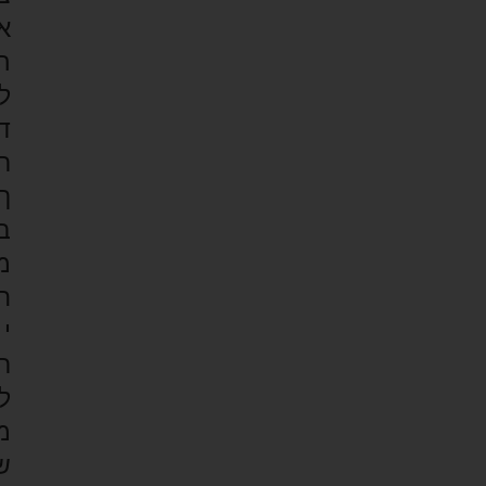
א
ה
ל
ד
ר
ך
ב
מ
ח
י
ר
ל
מ
ש