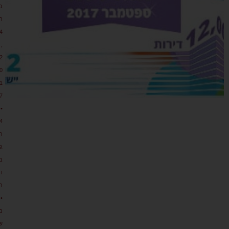
ב
ר
4
,
2
0
1
7
•
4
ת
גו
ב
ו
ת
•
מ
ש