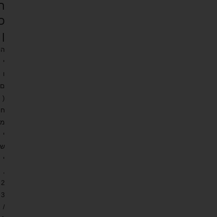
ת
כ
ן
ה
י
ו
ם
(
ח
מ
י
ש
י
,
2
3
/