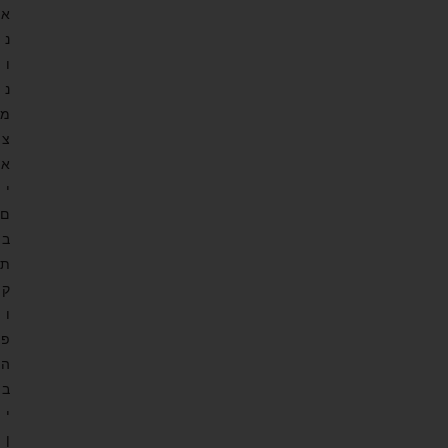
א
נ
ו
נ
מ
צ
א
י
ם
ב
ת
ק
ו
פ
ה
ב
י
ן