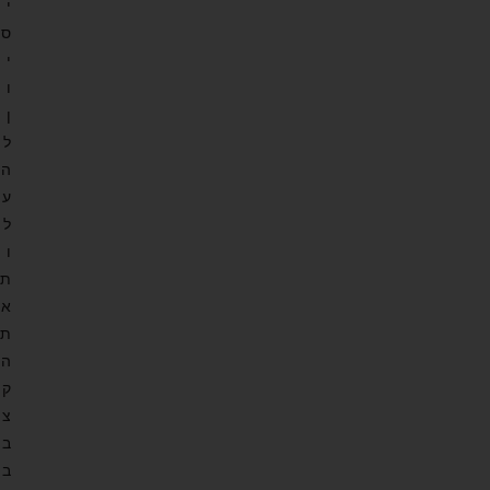
י
ס
י
ו
ן
ל
ה
ע
ל
ו
ת
א
ת
ה
ק
צ
ב
ב