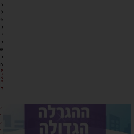
ר
ל
פ
נ
י
כ
ש
נ
ה
ק
ר
א
ע
ו
ד
ס
פ
ט
מ