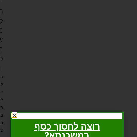
י
ר
ל
מ
ש
ת
כ
ן
ה
ל
י
ל
ה
ב
ח
רוצה לחסוך כסף
צ
במשכנתא?