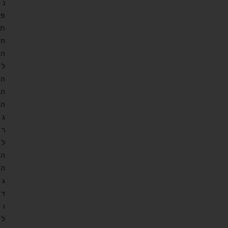
נ
פ
ת
ח
ה
ל
ה
ה
ה
ג
ר
ל
ה
ה
ג
ד
ו
ל