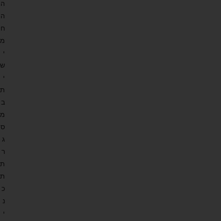
ה
ה
ח
מ
י
ש
י
ת
ב
מ
ס
ג
ר
ת
ת
כ
נ
י