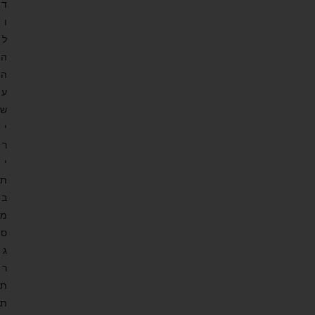
ד
ו
ל
ה
ה
ע
ש
י
ר
י
ת
ב
מ
ס
ג
ר
ת
ת