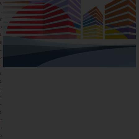
5
,
2
0
1
8
•
2
ת
גו
ב
ו
ת
•
מ
ש
כ
נ