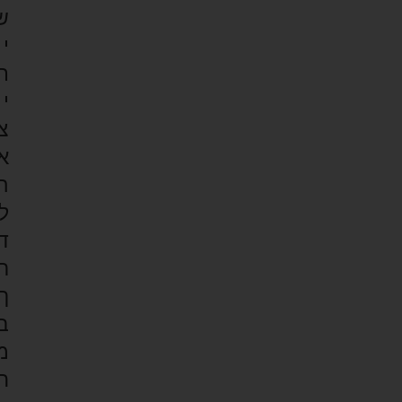
ש
י
ת
י
צ
א
ה
ל
ד
ר
ך
ב
מ
ח