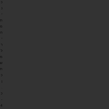
כ
נ
י
ת
מ
ח
י
ר
ל
מ
ש
ת
כ
ן
.
כ
-
4