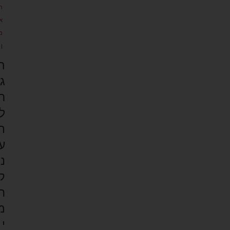
ת
א
מ
ן
ה
ג
ר
ל
ת
ע
נ
ק
ח
מ
י