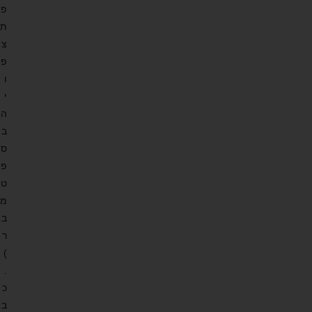
פ
ת
צ
פ
ו
י
ה
ב
ס
פ
ט
מ
ב
ר
)
.
כ
ב