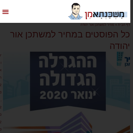
דף הבית
»
מחיר למשתכן אור יהודה
כל הפוסטים במחיר למשתכן אור
יהודה
ינ
ו
א
ר
2
3
,
2
0
2
0