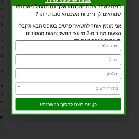
ו
רוצה לשפר את המשכנתא שלך עם תמהיל משכנתא
ת
שמתאים לך וריביות משכנתא טובות יותר?
(
ב
אני מזמין אותך להשאיר פרטים בטופס הבא ולקבל
י
הצעות מחיר מ-2 מיועצי המשכנתאות מהטובים
ן
בישראל שנבחרו על-ידי:
ר
ב
י
ע
י
ל
בחירת יישוב
ח
מ
כן, אני רוצה לחסוך במשכנתא
י
ש
י
)