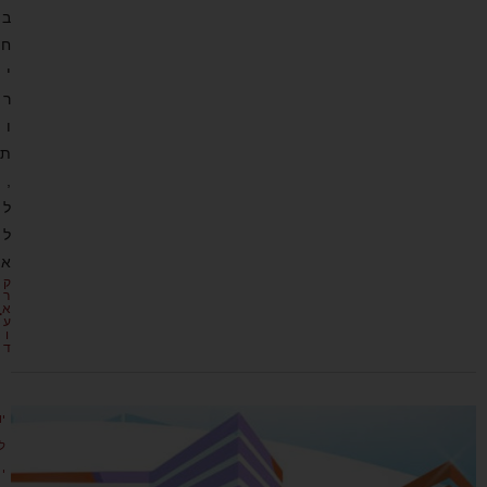
ב
ח
י
ר
ו
ת
,
ל
ל
א
ק
ר
א
ע
ו
ד
יו
ל
י