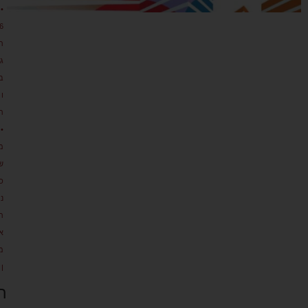
•
6
ת
גו
ב
ו
ת
•
מ
ש
כ
נ
ת
א
מ
ן
ה