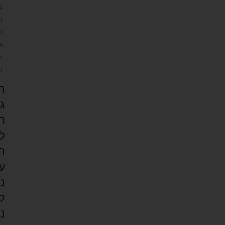
כ
נ
ת
א
מ
ן
ה
ג
ר
ל
ת
ע
נ
ק
נ