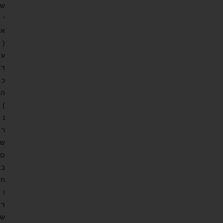
ש
י
א
(
ע
ד
כ
ה
)
נ
ר
ש
ם
ב
ח
ו
ד
ש