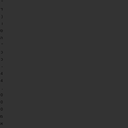
"
ד
(
ו
ס
ה
"
כ
כ
-
4
4
,
0
0
0
מ
א