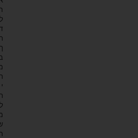
א
ה
ל
ד
ר
ך
ב
מ
ח
י
ר
ל
מ
ש
ת