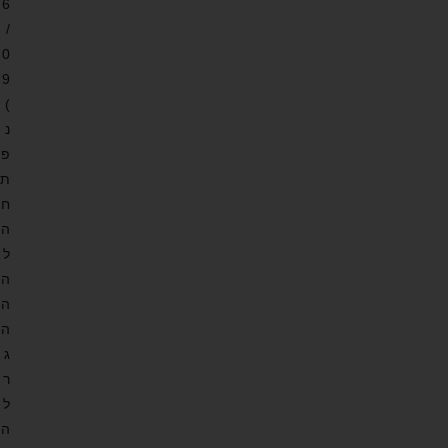
6
/
0
9
)
נ
פ
ת
ח
ה
ל
ה
ה
ה
ג
ר
ל
ה