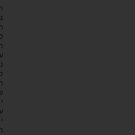
ה
ג
ר
ל
ת
ע
נ
ק
ת
ש
י
ע
י
ת