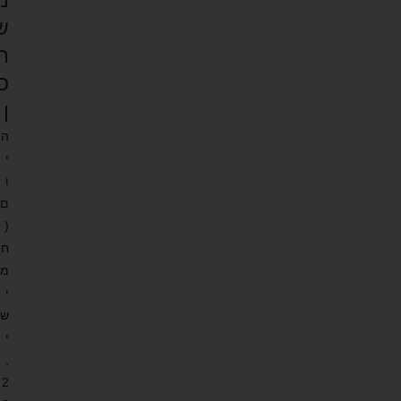
מ
ש
ת
כ
ן
ה
י
ו
ם
(
ח
מ
י
ש
י
,
2