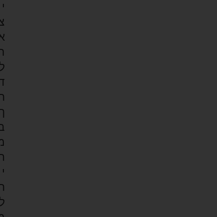
י
צ
א
ה
ל
ד
ר
ך
ב
מ
ח
י
ר
ל