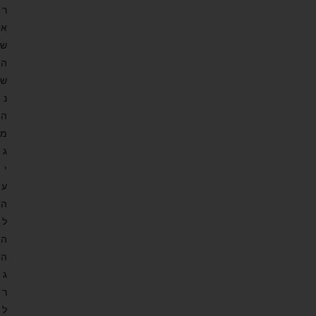
ר
א
ש
ה
ש
נ
ה
מ
ג
י
ע
ה
ל
ה
ה
ג
ר
ל