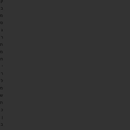
ק
ב
מ
ס
ג
ר
ת
מ
ח
י
ר
ל
מ
ש
ת
כ
ן
ב