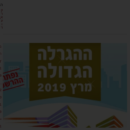
ה
ק
ר
א
ע
ו
ד
מ
ר
ץ
1
9
,
2
0
1
9
•
1