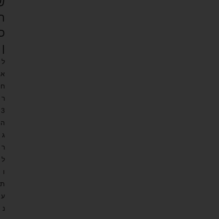
ש
ת
כ
ן
ל
א
ח
ר
3
ה
ג
ר
ל
ו
ת
ע
נ