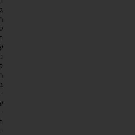
ה
ג
ר
ל
ת
ע
נ
ק
ר
ב
י
ע
י
ת
י