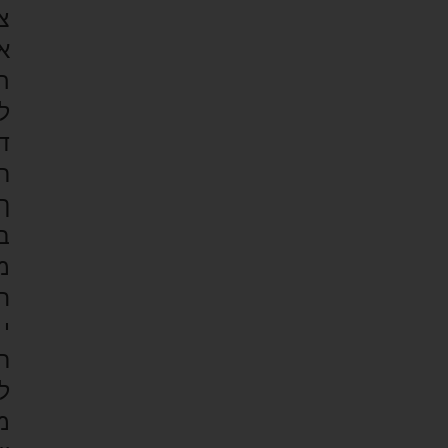
צ
א
ה
ל
ד
ר
ך
ב
מ
ח
י
ר
ל
מ