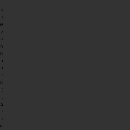
ז
ה
ו
ש
ק
ה
ה
ת
כ
נ
י
ת
)
,
ב
י
ו
ם