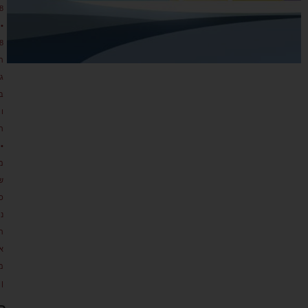
8
•
8
ת
גו
ב
ו
ת
•
מ
ש
כ
נ
ת
א
מ
ן