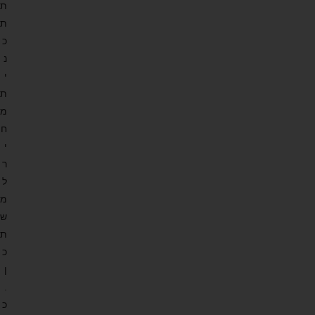
ת
ת
כ
נ
י
ת
מ
ח
י
ר
ל
מ
ש
ת
כ
ן
.
כ