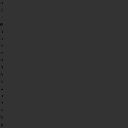
ח
צ
י
ש
נ
ה
ל
א
ח
ר
ה
ה
ג
ר
ל
ה
ה
ג