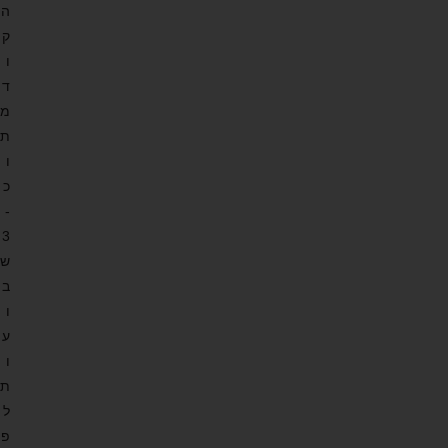
ה
ק
ו
ד
מ
ת
ו
כ
-
3
ש
ב
ו
ע
ו
ת
ל
פ