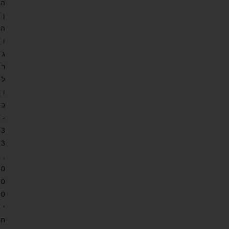
ה
ן
ה
ו
ג
ר
ל
ו
כ
-
3
3
,
0
0
0
י
ח