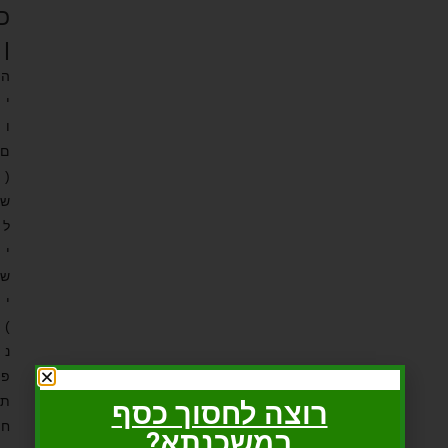
כ
ן
ה
י
ו
ם
(
ש
ל
י
ש
י
)
נ
פ
ת
רוצה לחסוך כסף
ח
במשכנתא?