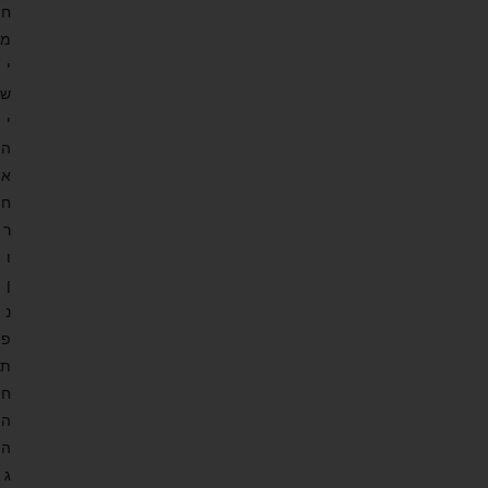
ח
מ
י
ש
י
ה
א
ח
ר
ו
ן
נ
פ
ת
ח
ה
ה
ג