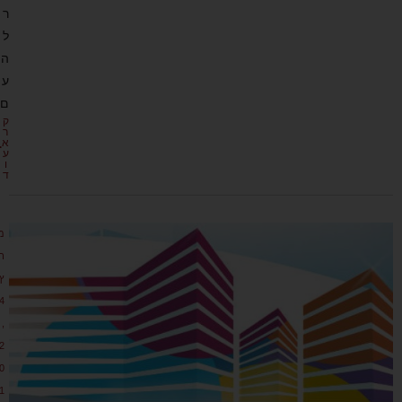
ר
ל
ה
ע
ם
ק
ר
א
ע
ו
ד
מ
ר
ץ
4
,
2
0
1