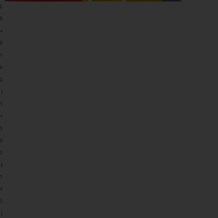
1
9
•
9
ת
גו
ב
ו
ת
•
מ
ש
כ
נ
ת
א
מ
ן