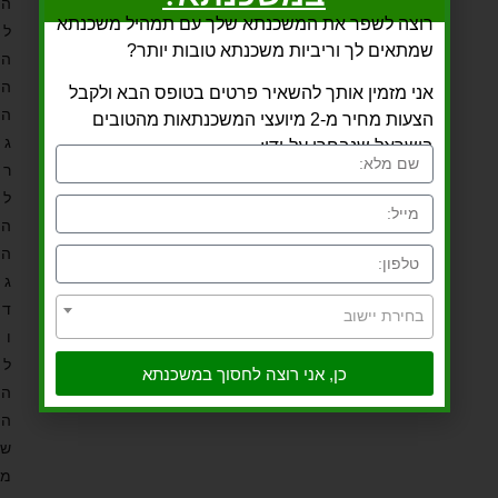
ה
רוצה לשפר את המשכנתא שלך עם תמהיל משכנתא
ל
שמתאים לך וריביות משכנתא טובות יותר?
ה
ה
אני מזמין אותך להשאיר פרטים בטופס הבא ולקבל
ה
הצעות מחיר מ-2 מיועצי המשכנתאות מהטובים
ג
בישראל שנבחרו על-ידי:
ר
ל
ה
ה
ג
ד
בחירת יישוב
ו
ל
כן, אני רוצה לחסוך במשכנתא
ה
ה
ש
מ