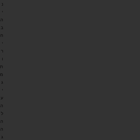
נ
י
ה
ב
ח
י
ר
ו
ת
מ
ג
י
ע
ה
ל
ה
ה
ג