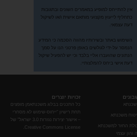
אין להתייחס למופיע במאמרים השונים ובתגובות
כתחליף לייעוץ מקצועי מותאם אישית ו/או לשיקול
דעת עצמאי.
השימוש באתר ובשירותיו מהווה הסכמה כי המידע
הנמסר על-ידי לגולשים באופן פרטני הנו על סמך
הנתונים שהועברו אליי בלבד וכי יש להפעיל שיקול
דעת אישי ביחס להמלצותיי.
בונים
זכויות יוצרים
שכנתא
כל התכנים בבלוג משכנתאמן מופצים
תחת רישיון "ייחוס-שימוש לא מסחרי
יטוח משכנתא
– אישור יצירות נגזרות 3.0 ישראל" של
ולת החזר למשכנתא
Creative Commons License.
 והון עצמי