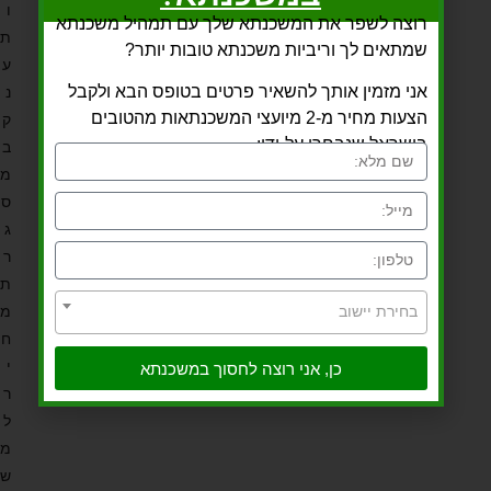
ו
רוצה לשפר את המשכנתא שלך עם תמהיל משכנתא
ת
שמתאים לך וריביות משכנתא טובות יותר?
ע
אני מזמין אותך להשאיר פרטים בטופס הבא ולקבל
נ
הצעות מחיר מ-2 מיועצי המשכנתאות מהטובים
ק
בישראל שנבחרו על-ידי:
ב
מ
ס
ג
ר
ת
בחירת יישוב
מ
ח
י
כן, אני רוצה לחסוך במשכנתא
ר
ל
מ
ש