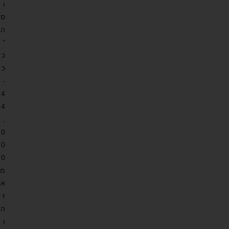
ו
ס
ה
"
כ
כ
-
4
4
,
0
0
0
מ
א
ז
ה
ו