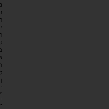
ב
מ
ח
י
ר
ל
מ
ש
ת
כ
ן
ב
ח
ו
ד