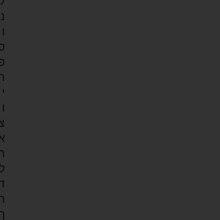
ק
נ
ו
ס
פ
ת
י
ו
צ
א
ת
ל
ד
ר
ך