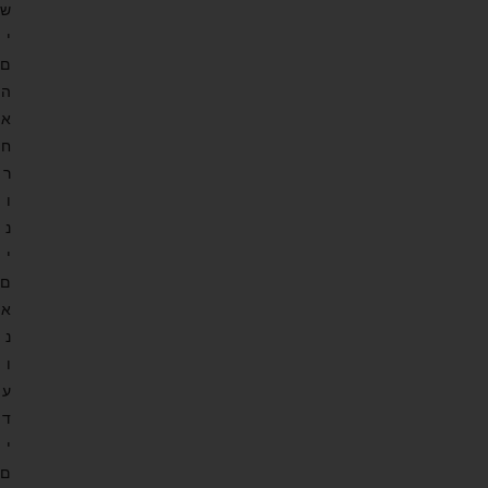
ש
י
ם
ה
א
ח
ר
ו
נ
י
ם
א
נ
ו
ע
ד
י
ם