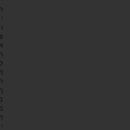
י
ת
י
ו
צ
א
ת
ל
ד
ר
ך
ב
מ
ח
י