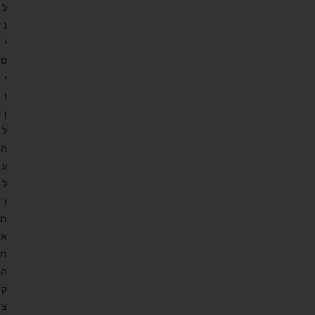
ל
נ
י
ס
י
ו
ן
ל
ה
ע
ל
ו
ת
א
ת
ה
ק
צ