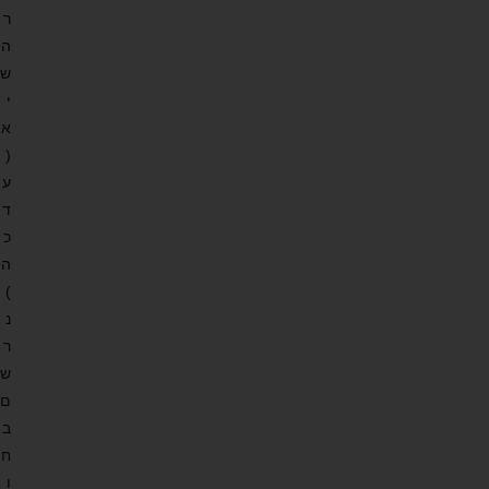
ר
ה
ש
י
א
(
ע
ד
כ
ה
)
נ
ר
ש
ם
ב
ח
ו