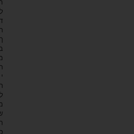
ה
ל
ד
ר
ך
ב
מ
ח
י
ר
ל
מ
ש
ת
כ