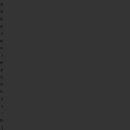
0
0
מ
א
ז
ש
ה
ו
ש
ק
ה
ה
ת
כ
נ
י
ת
)