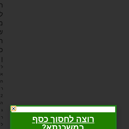
ר
ל
מ
ש
ת
כ
ן
ל
א
ח
ר
2
ה
ג
רוצה לחסוך כסף
ר
ל
במשכנתא?