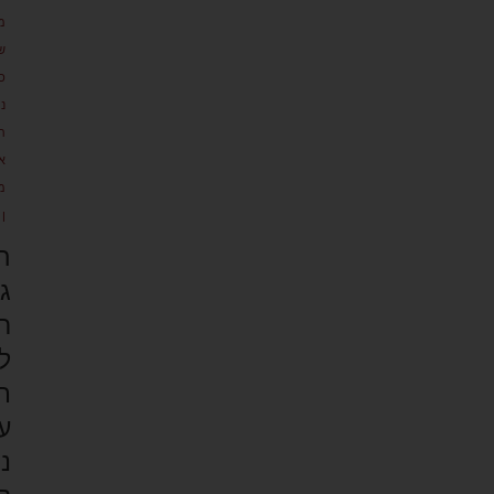
מ
ש
כ
נ
ת
א
מ
ן
ה
ג
ר
ל
ת
ע
נ