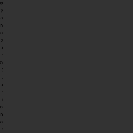
ש
ק
ה
ה
ת
כ
נ
י
ת
)
,
ב
י
ו
ם
ח
מ
י