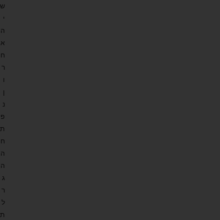
ש
י
ה
א
ח
ר
ו
ן
נ
פ
ת
ח
ה
ה
ג
ר
ל
ת