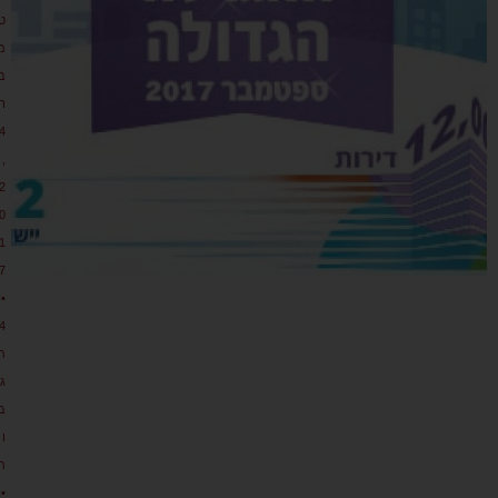
ט
מ
ב
ר
4
,
2
0
1
7
•
4
ת
גו
ב
ו
ת
•