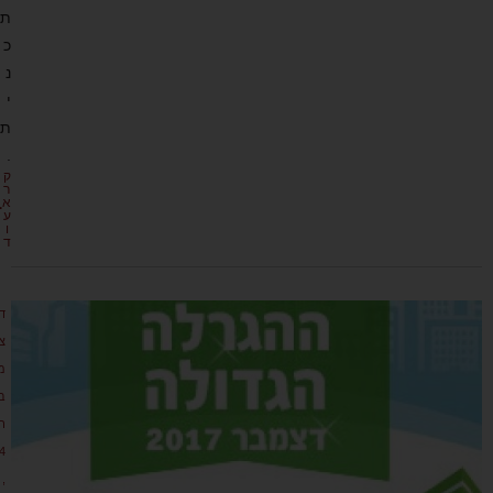
ת
כ
נ
י
ת
.
ק
ר
א
ע
ו
ד
ד
צ
מ
ב
ר
4
,