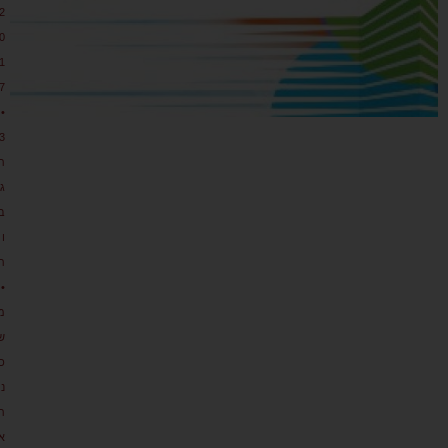
2
0
1
7
•
3
ת
גו
ב
ו
ת
•
מ
ש
כ
נ
ת
א