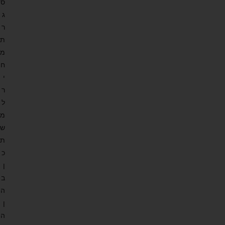
ס
ג
ר
ת
מ
ח
י
ר
ל
מ
ש
ת
כ
ן
ב
ה
ן
ה