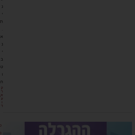
נ
י
ת
.
א
נ
י
ב
ט
ו
ח
ק
ר
א
ע
ו
ד
ס
פ