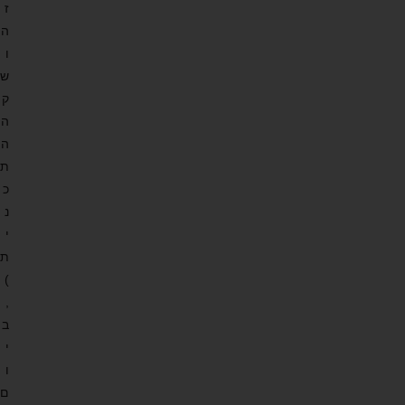
ז
ה
ו
ש
ק
ה
ה
ת
כ
נ
י
ת
)
,
ב
י
ו
ם