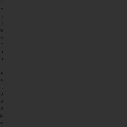
"
ד
(
ו
ס
ה
"
כ
כ
-
4
4
,
0
0
0
מ
א