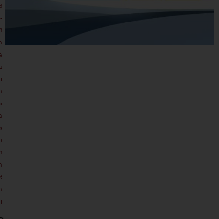
8
•
8
ת
גו
ב
ו
ת
•
מ
ש
כ
נ
ת
א
מ
ן