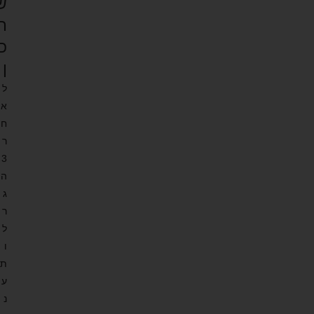
ש
ת
כ
ן
ל
א
ח
ר
3
ה
ג
ר
ל
ו
ת
ע
נ