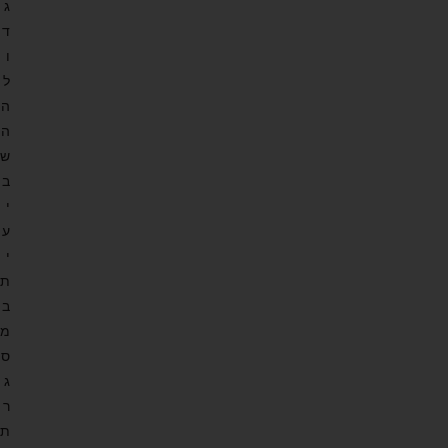
ג
ד
ו
ל
ה
ה
ש
ב
י
ע
י
ת
ב
מ
ס
ג
ר
ת