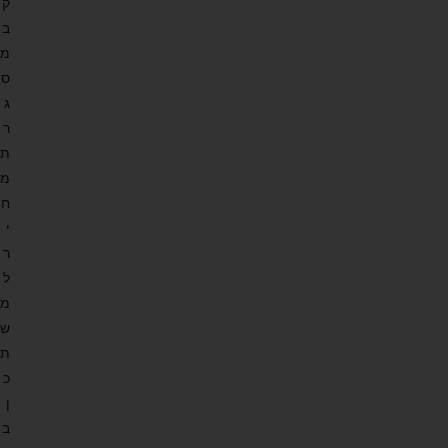
ק
ב
מ
ס
ג
ר
ת
מ
ח
י
ר
ל
מ
ש
ת
כ
ן
ב