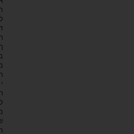
א
ה
ל
ד
ר
ך
ב
מ
ח
י
ר
ל
מ
ש
ת