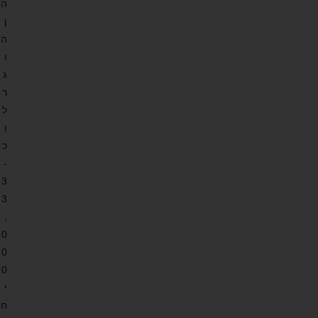
ה
ן
ה
ו
ג
ר
ל
ו
כ
-
3
3
,
0
0
0
י
ח