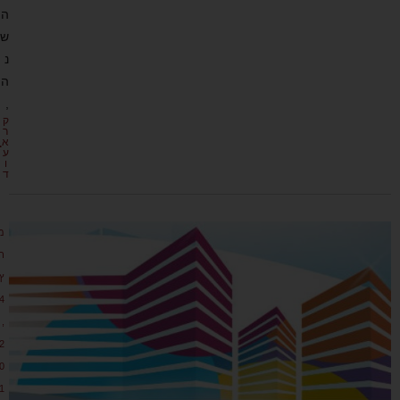
ה
ש
נ
ה
,
ק
ר
א
ע
ו
ד
מ
ר
ץ
4
,
2
0
1