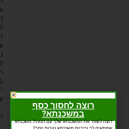
ה
ג
ר
ל
ת
ע
נ
ק
ר
ב
י
ע
רוצה לחסוך כסף
י
במשכנתא?
ת
רוצה לשפר את המשכנתא שלך עם תמהיל משכנתא
י
שמתאים לך וריביות משכנתא טובות יותר?