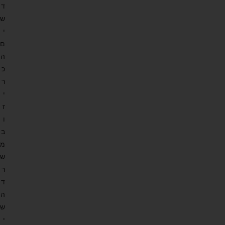
ד
ש
י
ם
ה
כ
ר
י
ז
ו
ב
מ
ש
ר
ד
ה
ש
י