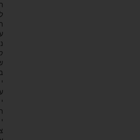
ר
ל
ת
ע
נ
ק
ש
ב
י
ע
י
ת
י
צ