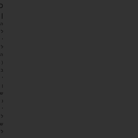
כ
ן
ה
ל
י
ל
ה
(
ב
י
ן
ש
נ
י
ל
ש
ל