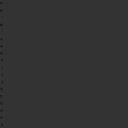
ח
מ
י
ש
י
ה
א
ח
ר
ו
ן
נ
פ
ת
ח
ה
ה
ג