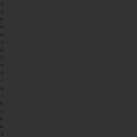
ר
ל
ת
ה
ע
נ
ק
ה
ר
ב
י
ע
י
ת
ב
מ
ס
ג