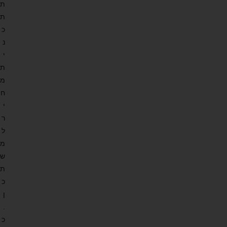
ת
ת
כ
נ
י
ת
מ
ח
י
ר
ל
מ
ש
ת
כ
ן
.
כ