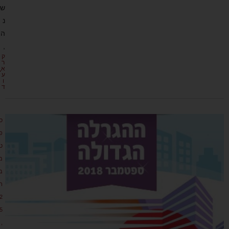
ש
נ
ה
,
ק
ר
א
ע
ו
ד
ס
פ
ט
מ
ב
ר
2
5
,