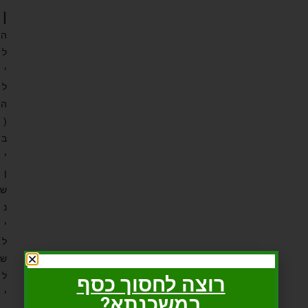
ן
ה
ל
י
ל
ה
(
ב
י
ן
ש
נ
י
ל
ש
ל
רוצה לחסוך כסף
י
במשכנתא?