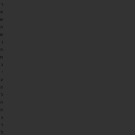
ר
א
ש
ה
ש
נ
ה
מ
ג
י
ע
ה
ל
ה
ה
ג
ר
ל