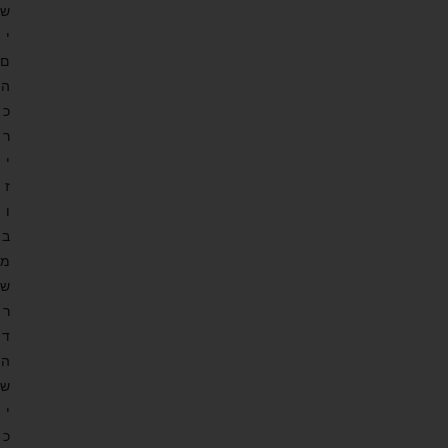
ש
י
ם
ה
כ
ר
י
ז
ו
ב
מ
ש
ר
ד
ה
ש
י
כ