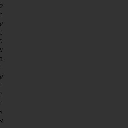
ל
ת
ע
נ
ק
ש
ב
י
ע
י
ת
י
צ
א