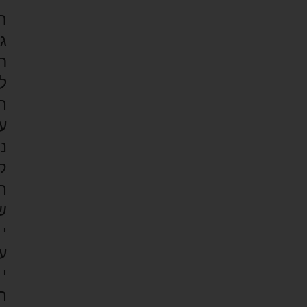
ה
ג
ר
ל
ת
ע
נ
ק
ת
ש
י
ע
י
ת