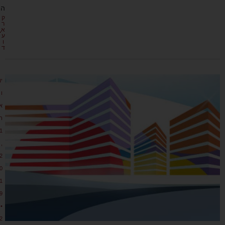
ה
ק
ר
א
ע
ו
ד
ינ
ו
א
ר
1
,
2
0
1
9
•
2