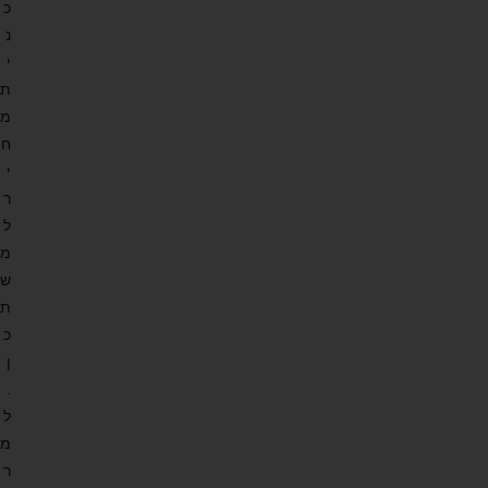
כ
נ
י
ת
מ
ח
י
ר
ל
מ
ש
ת
כ
ן
.
ל
מ
ר