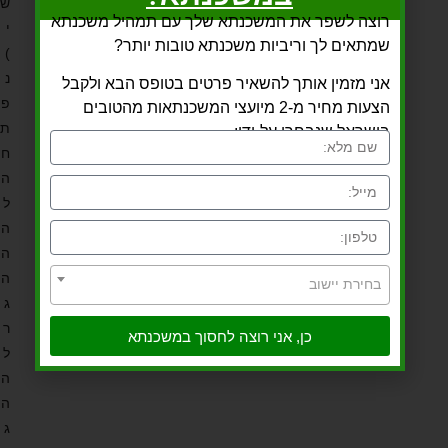
ש
רוצה לשפר את המשכנתא שלך עם תמהיל משכנתא
י
שמתאים לך וריביות משכנתא טובות יותר?
)
נ
אני מזמין אותך להשאיר פרטים בטופס הבא ולקבל
פ
הצעות מחיר מ-2 מיועצי המשכנתאות מהטובים
ת
בישראל שנבחרו על-ידי:
ח
ה
ל
ה
ה
ה
בחירת יישוב
ג
ר
כן, אני רוצה לחסוך במשכנתא
ל
ה
ה
ג