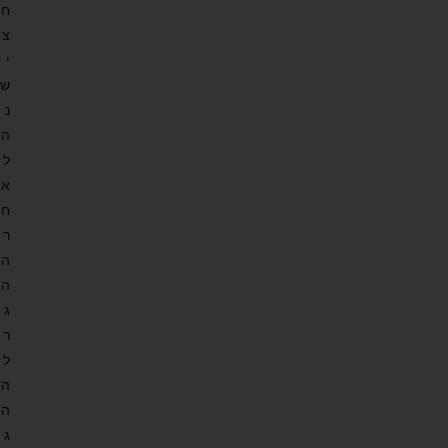
ח
צ
י
ש
נ
ה
ל
א
ח
ר
ה
ה
ג
ר
ל
ה
ה
ג