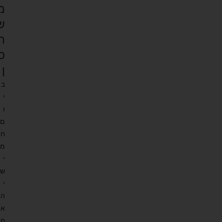
מ
ש
ת
כ
ן
ב
י
ו
ם
ח
מ
י
ש
י
ה
א
ח