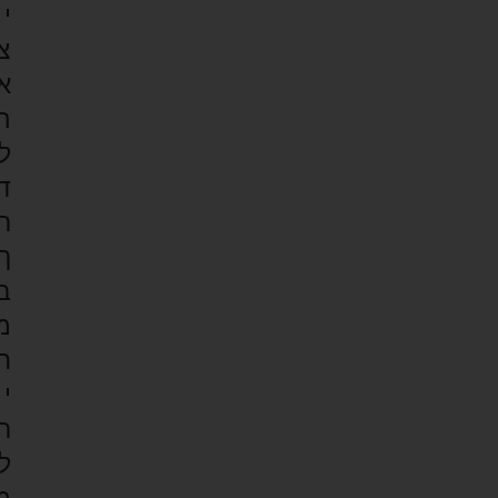
י
צ
א
ה
ל
ד
ר
ך
ב
מ
ח
י
ר
ל