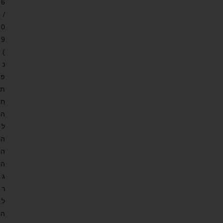
6
/
0
9
)
נ
פ
ת
ח
ה
ל
ה
ה
ה
ג
ר
ל
ה