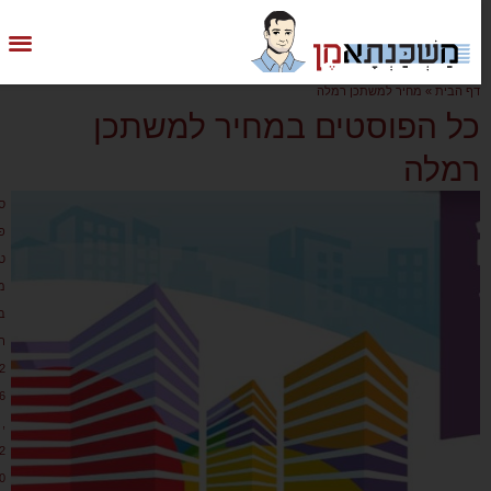
דף הבית
»
מחיר למשתכן רמלה
כל הפוסטים במחיר למשתכן
רמלה
ס
פ
ט
מ
ב
ר
2
6
,
2
0