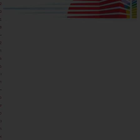
2
0
1
8
•
2
ת
גו
ב
ו
ת
•
מ
ש
כ
נ
ת
א