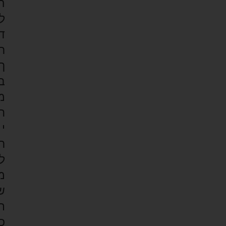
ה
ל
ד
ר
ך
ב
מ
ח
י
ר
ל
מ
ש
ת
כ