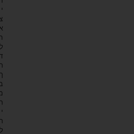
ת
י
צ
א
ה
ל
ד
ר
ך
ב
מ
ח
י
ר
ל