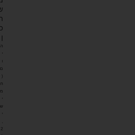
מ
ש
ת
כ
ן
ה
י
ו
ם
(
ח
מ
י
ש
י
,
2