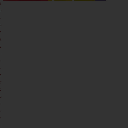
1
9
•
9
ת
גו
ב
ו
ת
•
מ
ש
כ
נ
ת
א
מ
ן