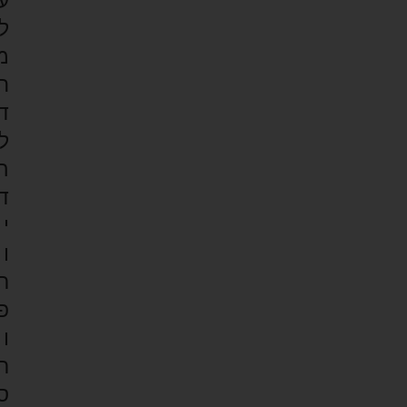
ע
ל
מ
ח
ד
ל
ה
ד
י
ו
ר
פ
ו
ר
ס