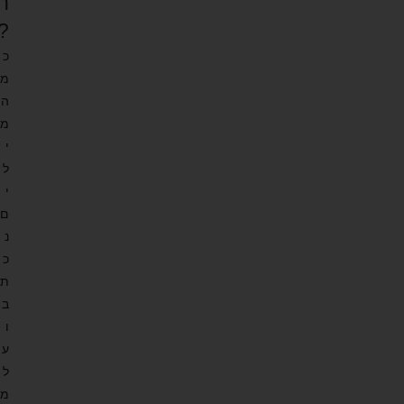
ח
?
כ
מ
ה
מ
י
ל
י
ם
נ
כ
ת
ב
ו
ע
ל
מ