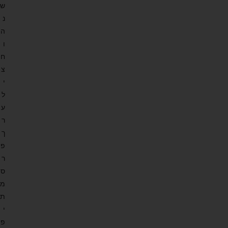
ש
נ
ה
ו
ח
צ
י
ל
ע
ר
ך
פ
ר
ס
מ
ת
י
פ