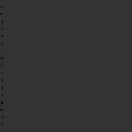
א
ם
נ
נ
ס
ה
ל
ס
פ
ו
ר
ר
ק
ב
ש
נ
ה
ה