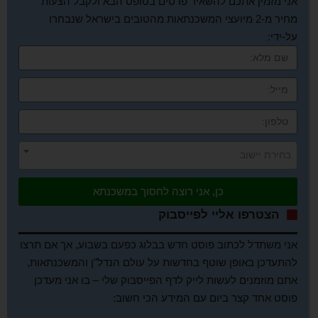
אני מזמין אתכם להשאיר פרטים בטופס הבא ולקבל הצעות
מחיר מ-2 מיועצי המשכנתאות מהטובים בישראל שנבחרו
על-ידי:
בחירת יישוב
כן, אני רוצה לחסוך במשכנתא
הצטרפו אליי לפייסבוק
אני משתדל לכתוב פוסט חדש בבלוג כפעם בשבוע, אך אם תרצו
להתעדכן באופן שוטף בחדשות על עולם הנדל"ן והמשכנתאות,
אתם מוזמנים לעשות לייק לדף הפייסבוק שלי – בו אני מעדכן
פוסט אחד קצר ביום עם המידע הכי חשוב: