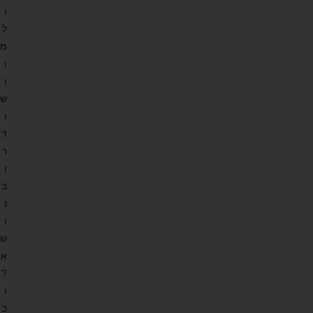
ו
ל
מ
ו
ו
ש
ו
ד
ר
ו
ב
נ
ו
ש
א
?
ו
כ