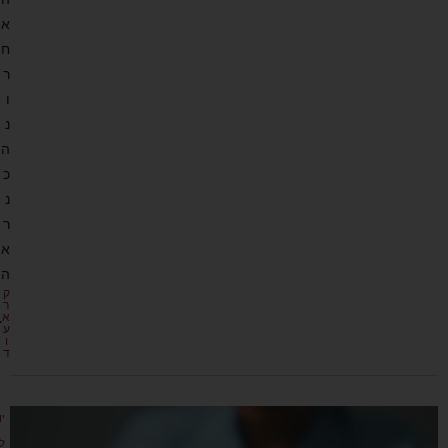
א
ח
ר
ו
נ
ה
כ
נ
ר
א
ה
ק
ר
א
ע
ו
ד
יו
ל