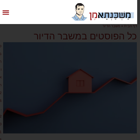
דף הבית
»
משבר הדיור
כל הפוסטים במשבר הדיור
פ
ב
ר
ו
א
ר
2
6
,
2
0
1
5