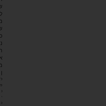
ש
ל
מ
ש
כ
נ
ת
א
מ
ן
ל
פ
נ
י
כ