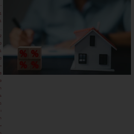
י
1
1
,
2
0
1
3
•
8
9
ת
גו
ב
ו
ת
•
מ