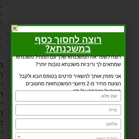
ש
כ
נ
ת
רוצה לחסוך כסף
א
במשכנתא?
מ
ן
רוצה לשפר את המשכנתא שלך עם תמהיל משכנתא
מ
שמתאים לך וריביות משכנתא טובות יותר?
ח
אני מזמין אותך להשאיר פרטים בטופס הבא ולקבל
י
הצעות מחיר מ-2 מיועצי המשכנתאות מהטובים
בישראל שנבחרו על-ידי:
ר
י
ה
ד
י
בחירת יישוב