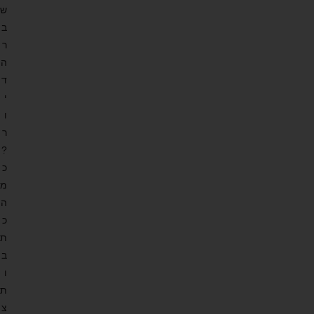
ש
ב
ר
ה
ד
י
ו
ר
?
כ
מ
ה
כ
ת
ב
ו
ת
צ