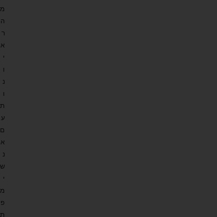
מ
ה
ר
א
י
ו
נ
ו
ת
ע
ם
א
נ
ש
י
מ
פ
ת