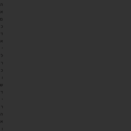
ה
א
ם
כ
ד
א
י
ל
ר
כ
ו
ש
ד
י
ר
ה
א
ו