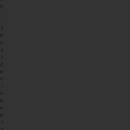
ח
י
י
ב
מ
ה
ב
נ
ק
ש
ה
ו
א
מ
א
ש
ר
ל