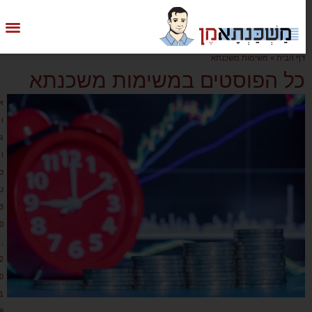
דף הבית
»
משימות משכנתא
כל הפוסטים במשימות משכנתא
א
ו
ג
ו
ס
ט
3
0
,
2
0
1
8