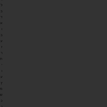
ל
ב
ד
א
ו
ב
ע
ז
ר
ת
י
ו
ע
ץ
מ
ש
כ
נ