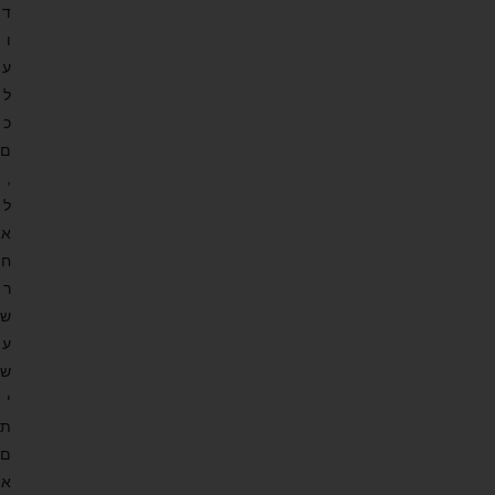
ד
ו
ע
ל
כ
ם
,
ל
א
ח
ר
ש
ע
ש
י
ת
ם
א