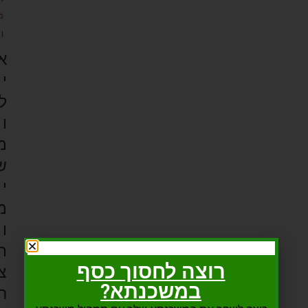
מ
ן
א
י
ל
ו
מ
ש
י
מ
ו
ת
רוצה לחסוך כסף
צ
במשכנתא?
ר