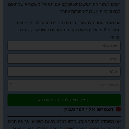
רוצים לשפר את המשכנתא שלכם עם תמהיל משכנתא שמתאים
לכם וריביות משכנתא טובות יותר?
אני מזמין אתכם להשאיר פרטים בטופס הבא ולקבל הצעות
מחיר מ-2 מיועצי המשכנתאות מהטובים בישראל שנבחרו
על-ידי:
בחירת יישוב
כן, אני רוצה לחסוך במשכנתא
הצטרפו אליי לפייסבוק
אני משתדל לכתוב פוסט חדש בבלוג כפעם בשבוע, אך אם תרצו
להתעדכן באופן שוטף בחדשות על עולם הנדל"ן והמשכנתאות,