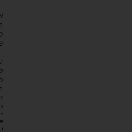
ו
א
מ
ס
פ
י
ק
ל
כ
ם
?
כ
א
ש
ר