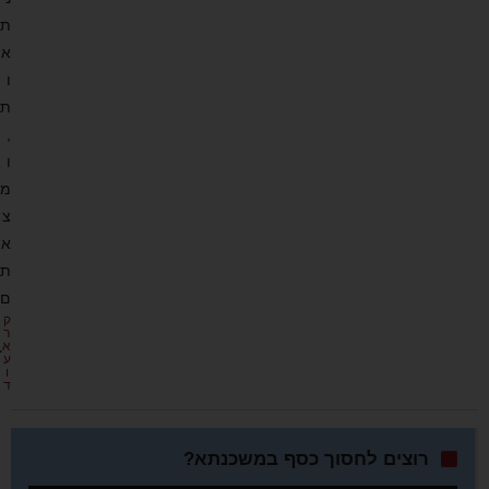
ת
א
ו
ת
,
ו
מ
צ
א
ת
ם
ק
ר
א
ע
ו
ד
רוצים לחסוך כסף במשכנתא?