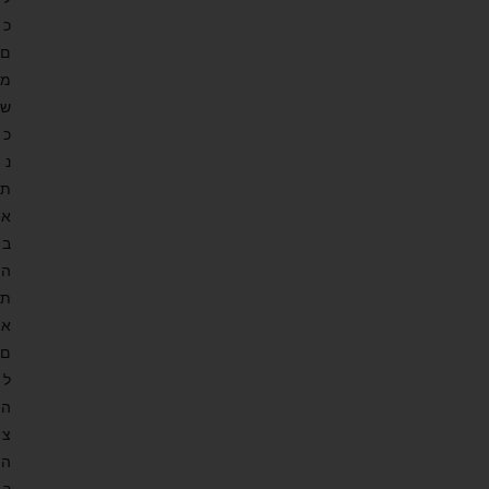
כ
ם
מ
ש
כ
נ
ת
א
ב
ה
ת
א
ם
ל
ה
צ
ה