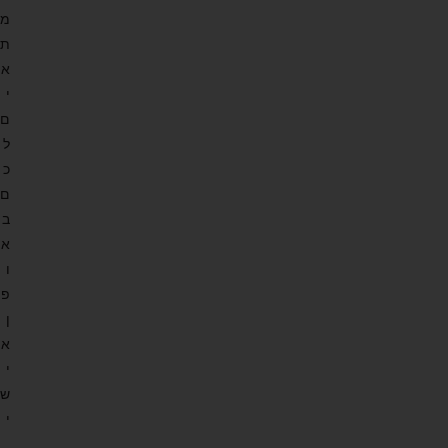
מ
ת
א
י
ם
ל
כ
ם
ב
א
ו
פ
ן
א
י
ש
י
,