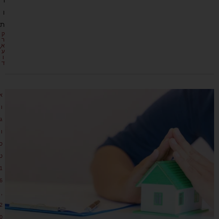
ר
ו
ת
ק
ר
א
ע
ו
ד
א
ו
ג
ו
ס
ט
1
6
,
2
0