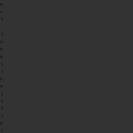
ת
ה
ל
י
ך
ה
מ
ש
כ
נ
ת
א
(
כ
ל
ו
מ
ר