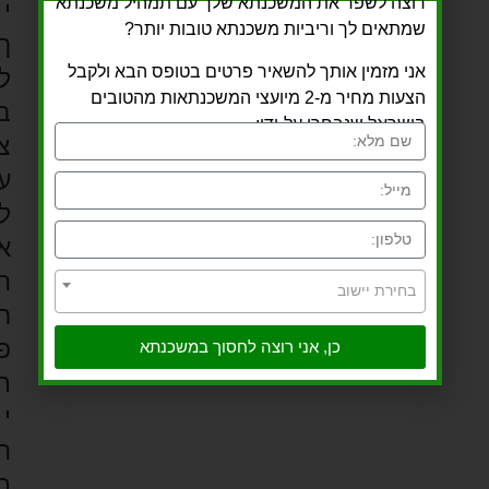
רוצה לשפר את המשכנתא שלך עם תמהיל משכנתא
י
שמתאים לך וריביות משכנתא טובות יותר?
ך
אני מזמין אותך להשאיר פרטים בטופס הבא ולקבל
ל
הצעות מחיר מ-2 מיועצי המשכנתאות מהטובים
ב
בישראל שנבחרו על-ידי:
צ
ע
ל
א
ח
בחירת יישוב
ר
פ
כן, אני רוצה לחסוך במשכנתא
ת
י
ח
ת