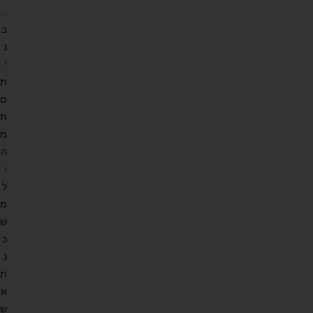
,
ב
נ
י
ת
ם
ת
מ
ה
י
ל
מ
ש
כ
נ
ת
א
ש