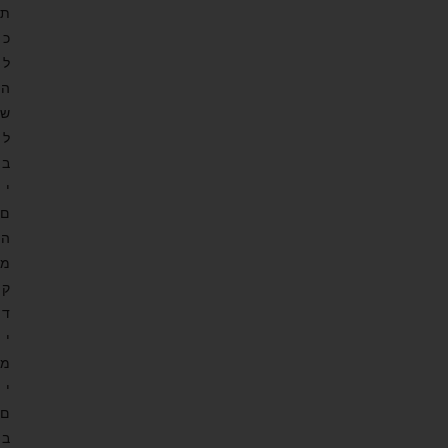
ת
כ
ל
ה
ש
ל
ב
י
ם
ה
מ
ק
ד
י
מ
י
ם
ב