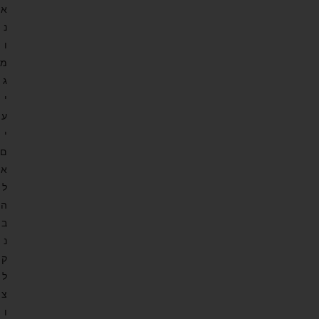
א
נ
ו
מ
ג
י
ע
י
ם
א
ל
ה
ב
נ
ק
ל
צ
ו