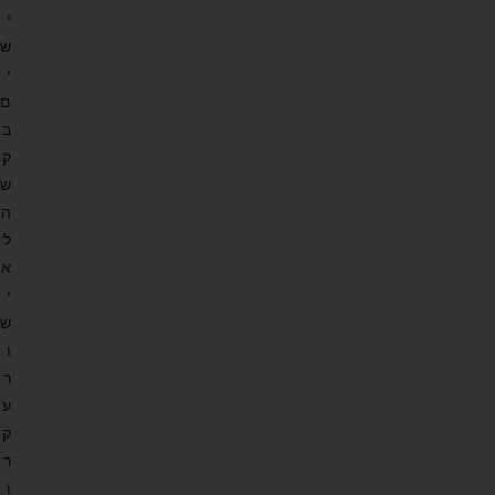
י
ש
י
ם
ב
ק
ש
ה
ל
א
י
ש
ו
ר
ע
ק
ר
ו