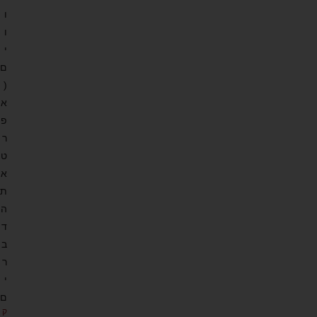
ו
ו
י
ם
(
א
פ
ר
ט
א
ת
ה
ד
ב
ר
י
ם
ק