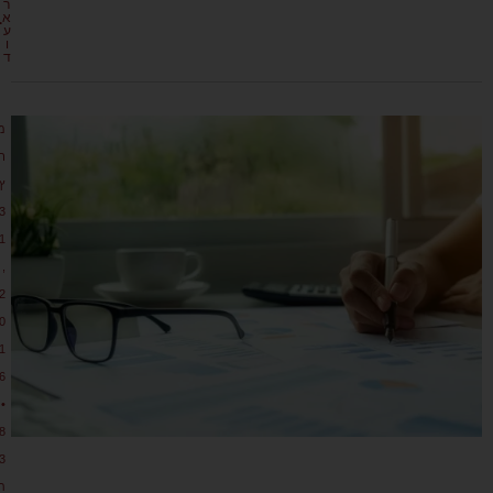
ר
א
ע
ו
ד
מ
ר
ץ
3
1
,
2
0
1
6
•
8
3
ת