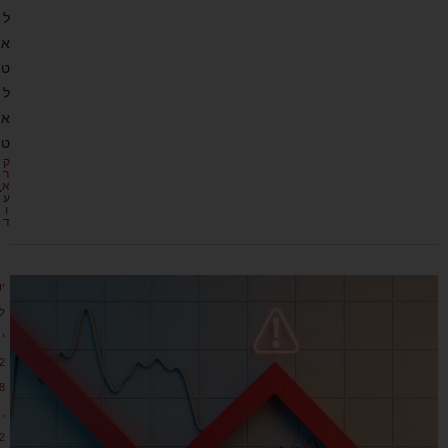
ל
א
ט
ל
א
ט
ק
ר
א
ע
ו
ד
יו
ל
י
2
8
,
2