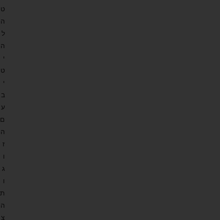
ט
ה
ל
ה
י
ט
י
ב
ע
ם
ה
ז
ו
ג
ו
ת
ה
צ