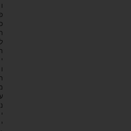
ו
פ
כ
ת
ל
ה
י
ו
ת
מ
ע
נ
י
י