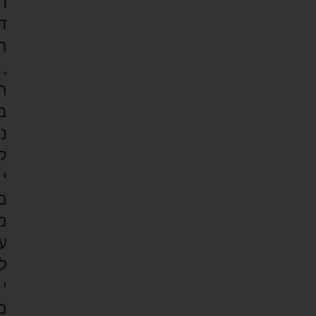
ר
ד
ה
,
ה
ב
נ
ק
י
ם
מ
ע
ל
י
ם