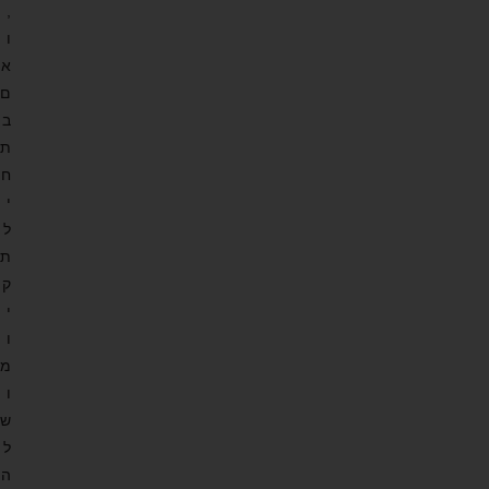
,
ו
א
ם
ב
ת
ח
י
ל
ת
ק
י
ו
מ
ו
ש
ל
ה