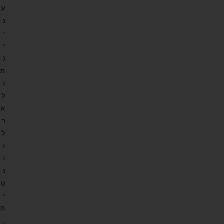
ע
נ
י
י
נ
ת
ו
ל
א
ר
ל
ו
ו
נ
ט
י
ת
,