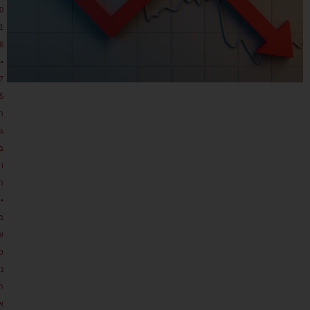
0
1
6
•
7
5
ת
גו
ב
ו
ת
•
מ
ש
כ
נ
ת
א