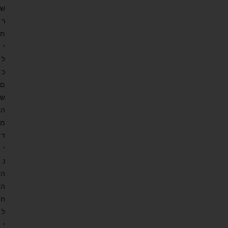
ש
ר
ת
י
ל
כ
ם
ש
ה
מ
ד
י
נ
ה
ה
ח
ל
י