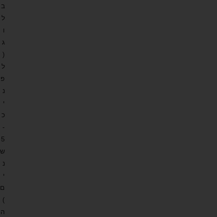
ב
ל
ו
ג
(
ל
פ
נ
י
כ
-
5
ש
נ
י
ם
)
ה