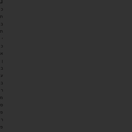
ם
כ
ת
ב
ת
י
כ
א
ן
ב
ע
ב
ר
מ
ס
פ
ר
פ