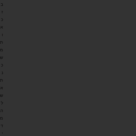
ב
ז
כ
א
ו
ת
מ
ש
כ
נ
ת
א
ש
ל
ה
מ
ד
י