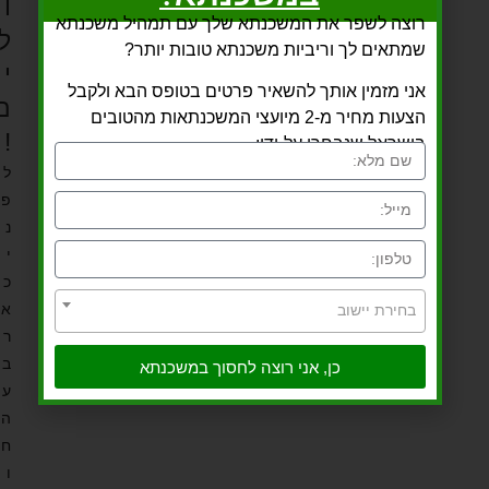
ו
רוצה לשפר את המשכנתא שלך עם תמהיל משכנתא
ל
שמתאים לך וריביות משכנתא טובות יותר?
י
אני מזמין אותך להשאיר פרטים בטופס הבא ולקבל
ם
הצעות מחיר מ-2 מיועצי המשכנתאות מהטובים
!
בישראל שנבחרו על-ידי:
ל
פ
נ
י
כ
א
בחירת יישוב
ר
ב
כן, אני רוצה לחסוך במשכנתא
ע
ה
ח
ו