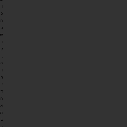
ו
כ
ה
ב
ש
ו
ק
,
ה
ו
ר
י
ד
ה
א
ת
ג
ו