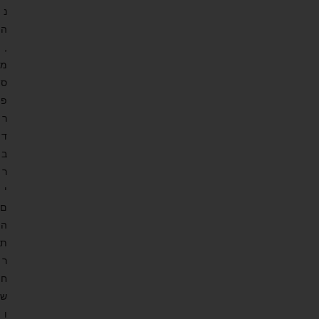
נ
ה
,
מ
ס
פ
ר
ד
ב
ר
י
ם
ה
ת
ר
ח
ש
ו