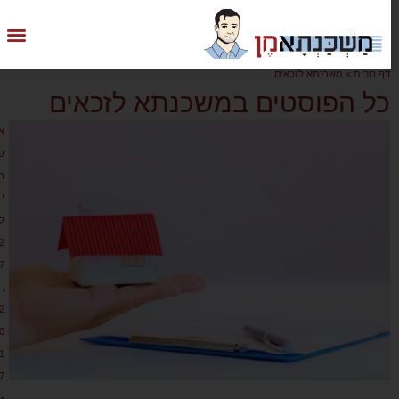
דף הבית
»
משכנתא לזכאים
כל הפוסטים במשכנתא לזכאים
א
פ
ר
י
ל
2
7
,
2
0
1
7
•