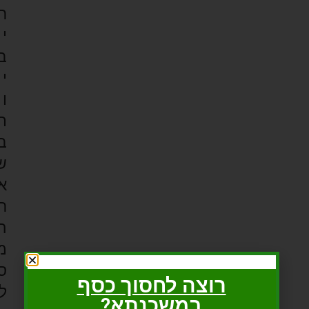
ר
י
ב
י
ו
ת
ב
ש
א
ר
ה
מ
ס
רוצה לחסוך כסף
ל
במשכנתא?