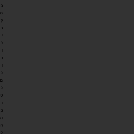
ב
מ
ק
ב
י
ל
ו
כ
ו
ל
ם
ל
ט
ו
ב
ת
ה
ל