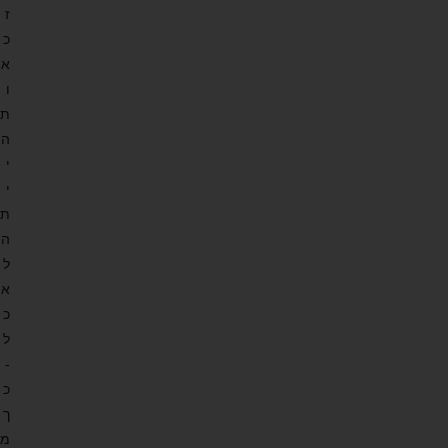
ז
כ
א
ו
ת
ה
י
י
ת
ה
ל
א
כ
ל
-
כ
ך
מ