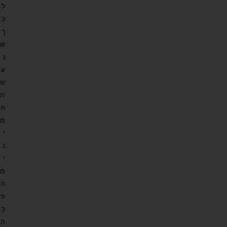
ל
כ
ך
ש
נ
ע
ש
ת
ה
מ
י
נ
י
מ
ה
פ
כ
ה