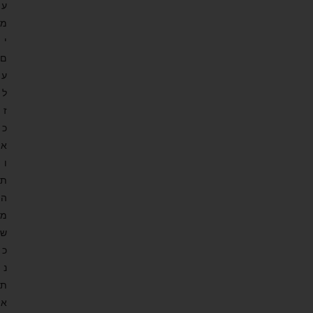
ע
מ
י
ם
ע
ל
ז
כ
א
ו
ת
ה
מ
ש
כ
נ
ת
א