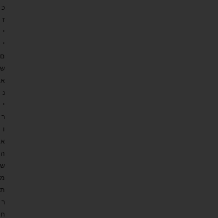
כ
ז
י
י
ם
ש
א
נ
י
ר
ו
א
ה
ש
מ
ת
ר
ח