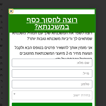
ש
י
ם
רוצה לחסוך כסף
ב
במשכנתא?
ח
רוצה לשפר את המשכנתא שלך עם תמהיל משכנתא
ו
שמתאים לך וריביות משכנתא טובות יותר?
ד
ש
אני מזמין אותך להשאיר פרטים בטופס הבא ולקבל
י
הצעות מחיר מ-2 מיועצי המשכנתאות מהטובים
ם
בישראל שנבחרו על-ידי:
ה
א
ח
ר
ו
נ
בחירת יישוב
י
ם