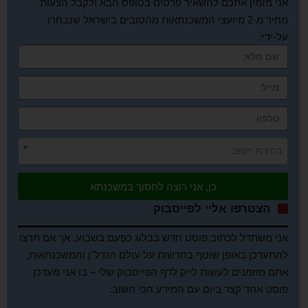
אני מזמין אתכם להשאיר פרטים בטופס הבא ולקבל הצעות
מחיר מ-2 מיועצי המשכנתאות מהטובים בישראל שנבחרו
על-ידי:
בחירת יישוב
כן, אני רוצה לחסוך במשכנתא
הצטרפו אליי לפייסבוק
אני משתדל לכתוב פוסט חדש בבלוג כפעם בשבוע, אך אם תרצו
להתעדכן באופן שוטף בחדשות על עולם הנדל"ן והמשכנתאות,
אתם מוזמנים לעשות לייק לדף הפייסבוק שלי – בו אני מעדכן
פוסט אחד קצר ביום עם המידע הכי חשוב: