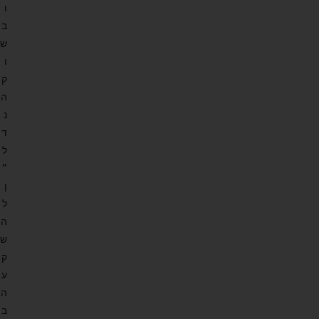
ו
ב
ש
ו
ק
ה
נ
ד
ל
״
ן
ל
ה
ש
ק
ע
ה
ב