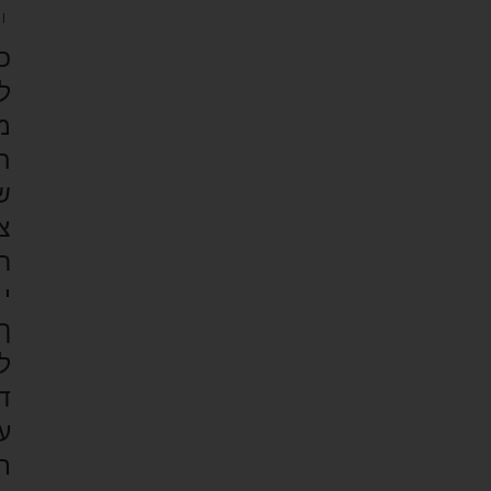
ן
כ
ל
מ
ה
ש
צ
ר
י
ך
ל
ד
ע
ת