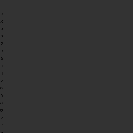
-
ל
א
ט
ח
ל
ק
ג
ד
ו
ל
מ
ה
מ
ש
ק
י
ע