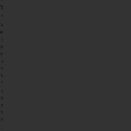
ר
י
ב
ש
ו
ק
ה
נ
ד
ל
״
ן
ב
כ
ל
ל
,