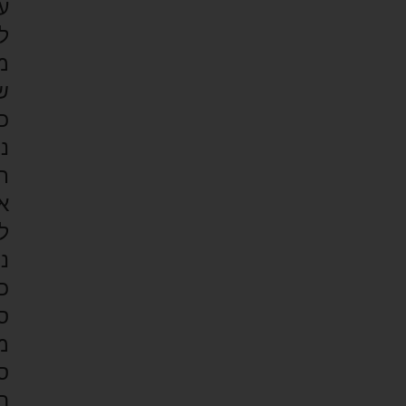
ע
ל
מ
ש
כ
נ
ת
א
ל
נ
כ
ס
מ
ס
ח