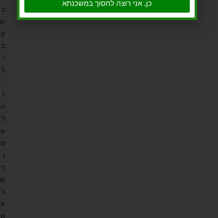
כן, אני רוצה לחסוך במשכנתא
ב
מ
ק
ב
י
ל
:
ז
ה
ל
א
ס
ו
ד
ש
ל
א
ט