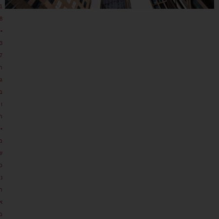
1
8
•
3
7
ת
גו
ב
ו
ת
•
מ
ש
כ
נ
ת
א
מ