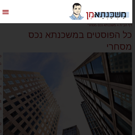
דף הבית
»
משכנתא נכס מסחרי
כל הפוסטים במשכנתא נכס
מסחרי
פ
ב
ר
ו
א
ר
1
5
,
2
0