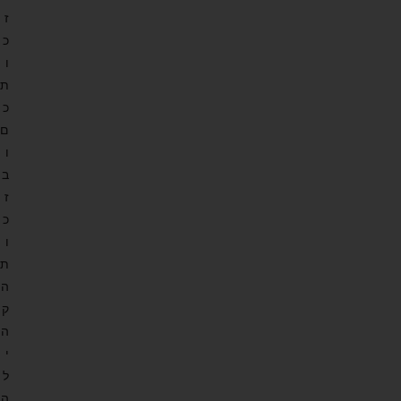
ז
כ
ו
ת
כ
ם
ו
ב
ז
כ
ו
ת
ה
ק
ה
י
ל
ה