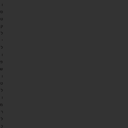
ו
ס
ט
ק
ל
י
ל
ו
פ
ש
ו
ט
ל
ו
מ
ר
ל
כ