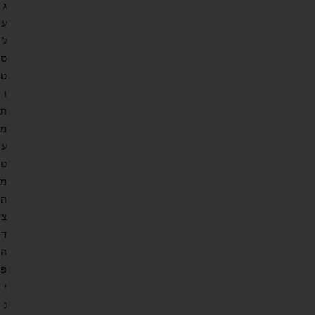
ג
ע
ל
ס
ט
ו
ת
מ
ע
ט
מ
ה
צ
ד
ה
פ
י
נ