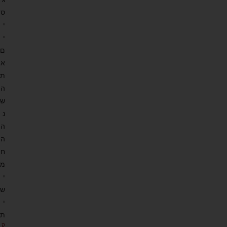
ס
י
י
ם
א
ת
ה
ש
נ
ה
ה
ח
מ
י
ש
י
ת
ק