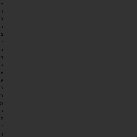
א
ו
ל
ה
ב
י
ט
ר
ג
ע
ע
ל
ה
ת
ה
ל
י
ך