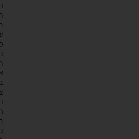
ח
ת
מ
ש
כ
נ
ת
א
ב
צ
ו
ר
ה
נ