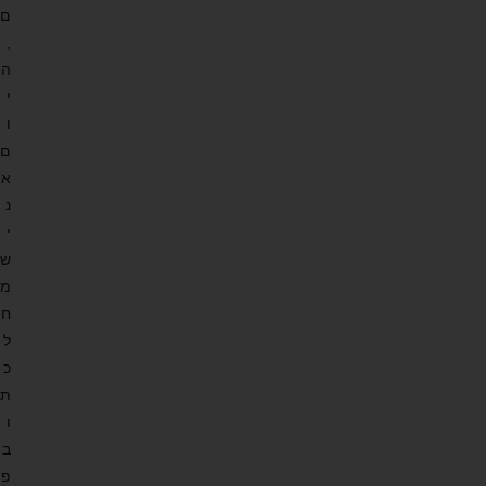
ם
,
ה
י
ו
ם
א
נ
י
ש
מ
ח
ל
כ
ת
ו
ב
פ