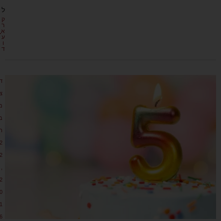
ל
ק
ר
א
ע
ו
ד
ד
צ
מ
ב
ר
2
2
,
2
0
1
6