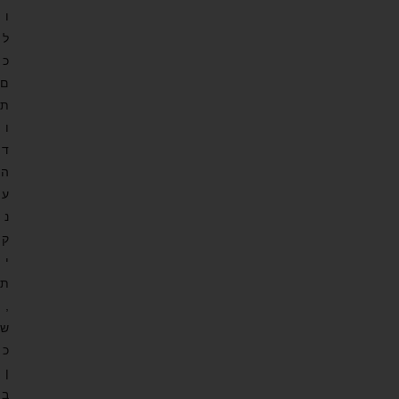
ו
ל
כ
ם
ת
ו
ד
ה
ע
נ
ק
י
ת
,
ש
כ
ן
ב