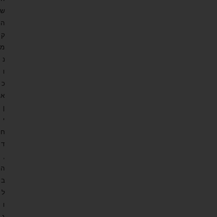
ש
ה
ק
מ
נ
ו
כ
א
ן
י
ח
ד
,
ה
ב
ל
ו
ג