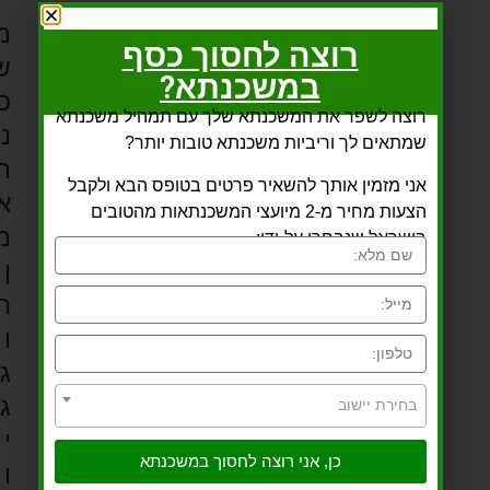
מ
רוצה לחסוך כסף
ש
במשכנתא?
כ
רוצה לשפר את המשכנתא שלך עם תמהיל משכנתא
נ
שמתאים לך וריביות משכנתא טובות יותר?
ת
אני מזמין אותך להשאיר פרטים בטופס הבא ולקבל
א
הצעות מחיר מ-2 מיועצי המשכנתאות מהטובים
מ
בישראל שנבחרו על-ידי:
ן
ח
ו
ג
ג
בחירת יישוב
י
כן, אני רוצה לחסוך במשכנתא
ו