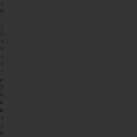
נ
ס
י
ו
ה
כ
ל
כ
ל
י
ש
ל
ה
מ
ש
כ
נ
ת