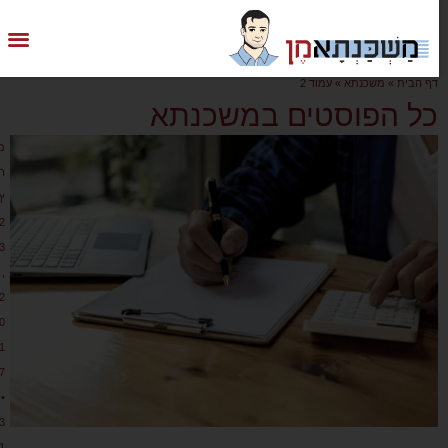
דף הבית
»
משכנתא
»
עמוד 2
כל הפוסטים במשכנתא
מ
ר
ץ
2
3
,
2
0
1
7
•
3
1