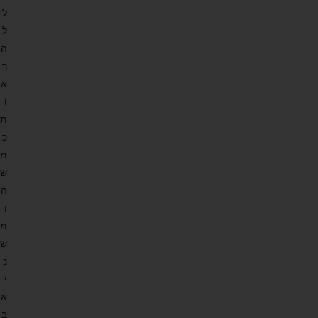
ל
ל
ה
ר
א
ו
ת
כ
מ
ש
ה
ו
מ
ש
נ
י
א
ב