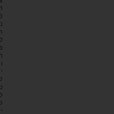
צ
ד
ל
נ
ה
ל
פ
ר
ו
י
ק
ט
ל
ק
י