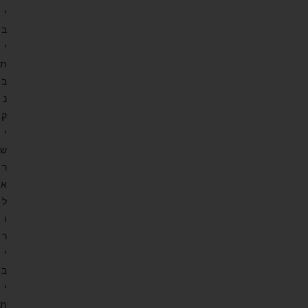
י
ב
י
ת
ב
נ
ק
י
ש
ר
א
ל
ו
ר
י
ב
י
ת