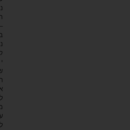
נ
ה
–
ב
נ
ק
י
ש
ר
א
ל
מ
ע
ל