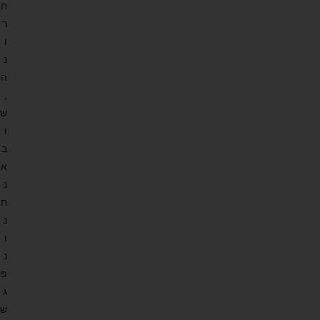
ח
ר
ו
נ
ה
,
ש
ו
ב
א
נ
ח
נ
ו
נ
פ
ג
ש