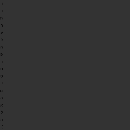
ו
ו
ת
ר
ע
ל
ה
פ
ו
ס
ט
י
ם
ה
א
ל
ה
)