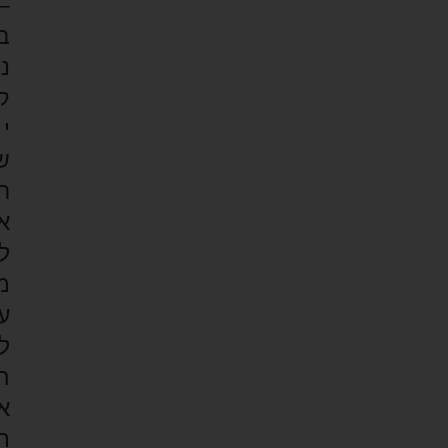
–
ב
נ
ק
י
ש
ר
א
ל
מ
ע
ל
ה
א
ת