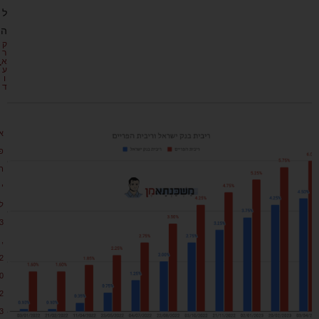
ל
ה
ק
ר
א
ע
ו
ד
א
פ
ר
י
ל
3
,
2
0
2
3