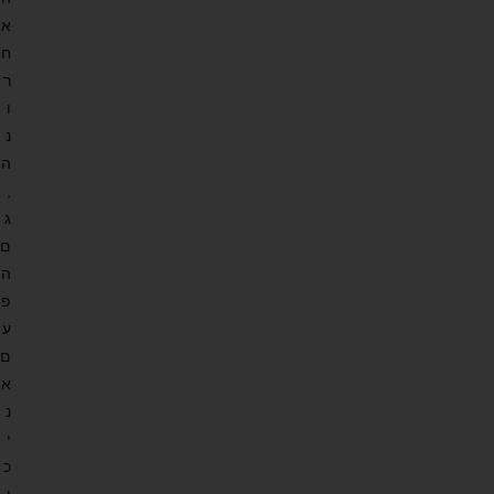
א
ח
ר
ו
נ
ה
,
ג
ם
ה
פ
ע
ם
א
נ
י
כ