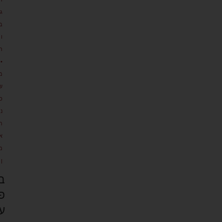
גו
ב
ו
ת
•
מ
ש
כ
נ
ת
א
מ
ן
ב
פ
ע