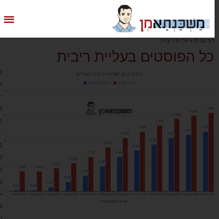
דף הבית
»
עליית ריבית
כל הפוסטים בעליית ריבית
מ
א
י
2
2
,
2
0
2
3
•
6
ת