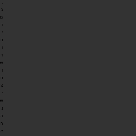
,
כ
מ
ד
י
ח
ו
ד
ש
ו
ח
צ
י
ש
נ
ה
ה
א