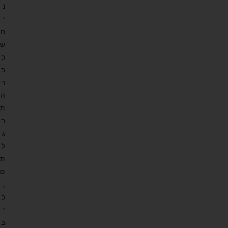
נ
י
ח
ש
כ
ב
ר
ה
ת
ר
ג
ל
ת
ם
,
כ
י
ב