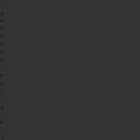
ו
ב
ע
ל
ה
ע
ל
א
ו
ת
ה
ר
י
ב
י
ת
–
ר