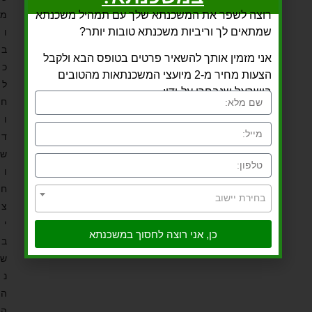
רוצה לשפר את המשכנתא שלך עם תמהיל משכנתא
מ
שמתאים לך וריביות משכנתא טובות יותר?
ו
ב
אני מזמין אותך להשאיר פרטים בטופס הבא ולקבל
כ
הצעות מחיר מ-2 מיועצי המשכנתאות מהטובים
ל
בישראל שנבחרו על-ידי:
ח
ו
ד
ש
ו
ח
בחירת יישוב
צ
י
כן, אני רוצה לחסוך במשכנתא
ב
ש
נ
ה
ה