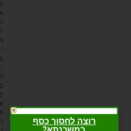
ה
א
ת
ה
ר
י
ב
י
ת
ב
מ
ש
ק
רוצה לחסוך כסף
!
במשכנתא?
כ