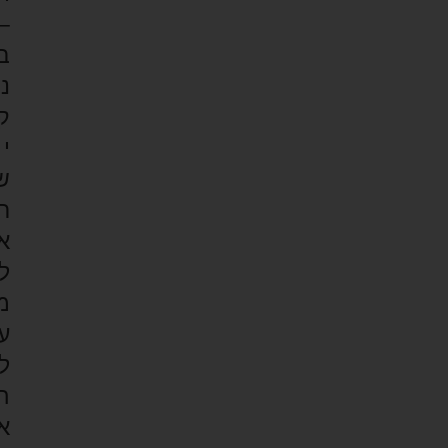
–
ב
נ
ק
י
ש
ר
א
ל
מ
ע
ל
ה
א