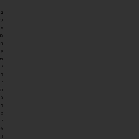
–
ב
פ
ע
ם
ה
ע
ש
י
ר
י
ת
ב
ר
צ
י
פ
ו