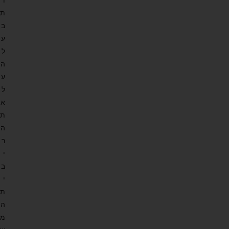
ו
ת
ב
ע
ל
ה
ע
ל
א
ת
ה
ר
י
ב
י
ת
ה
מ