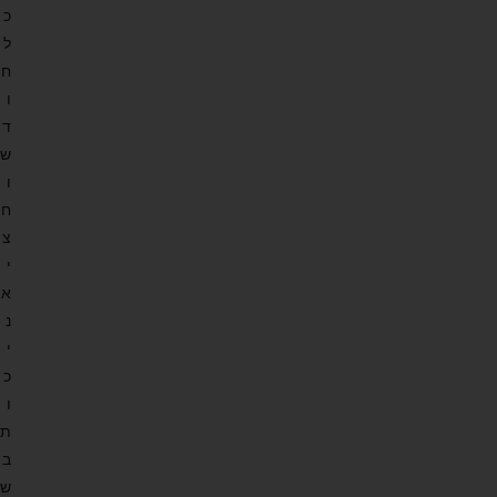
כ
ל
ח
ו
ד
ש
ו
ח
צ
י
א
נ
י
כ
ו
ת
ב
ש