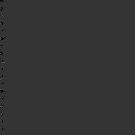
ש
ק
–
ר
י
ב
י
ת
ב
נ
ק
י
ש
ר
א
ל
ו
ר