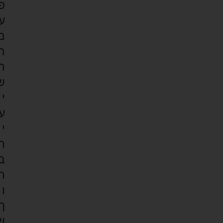
פ
ע
ם
ה
ת
ש
י
ע
י
ת
ב
ת
ו
ך
ש