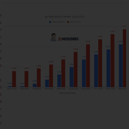
פ
ב
ר
ו
א
ר
2
0
,
2
0
2
3
•
3
ת