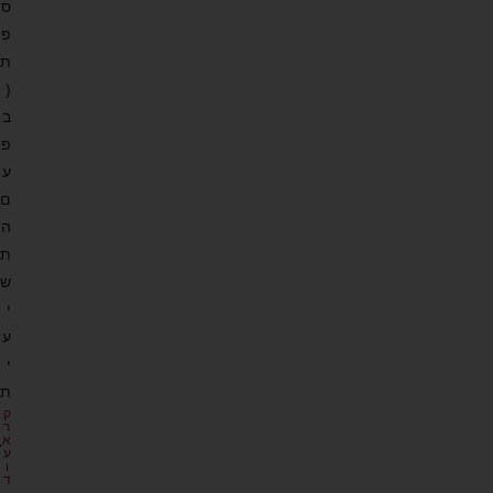
ס
פ
ת
(
ב
פ
ע
ם
ה
ת
ש
י
ע
י
ת
ק
ר
א
ע
ו
ד