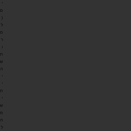
י
ם
(
ל
מ
ר
ו
ת
ש
ה
י
י
ת
י
ש
מ
ח
ל