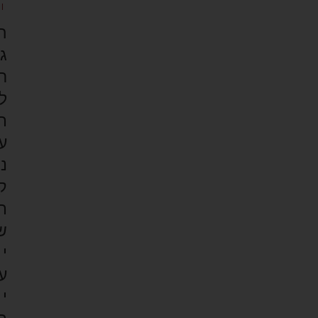
ן
ה
ג
ר
ל
ת
ע
נ
ק
ת
ש
י
ע
י