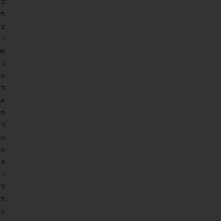
כ
ח
צ
י
ש
נ
ה
ל
א
ח
ר
ה
ה
ג
ר
ל
ה
ה