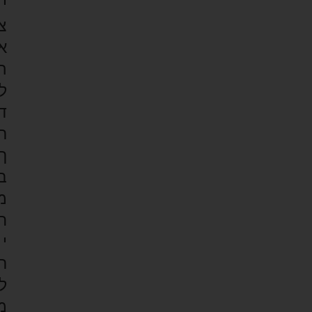
י
צ
א
ה
ל
ד
ר
ך
ב
מ
ח
י
ר
ל
מ