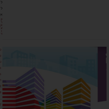
ל
ל
א
ק
ר
א
ע
ו
ד
ס
פ
ט
מ
ב
ר
2
6
,
2