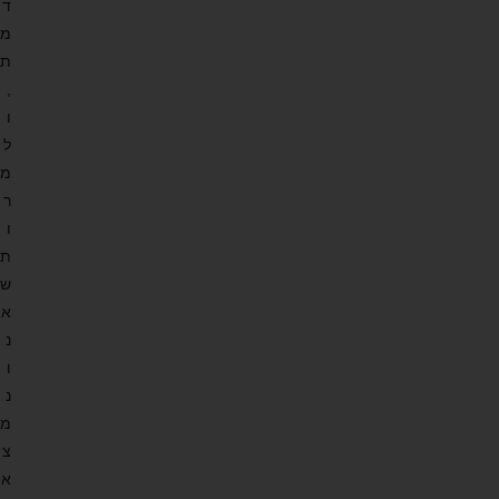
ד
מ
ת
,
ו
ל
מ
ר
ו
ת
ש
א
נ
ו
נ
מ
צ
א