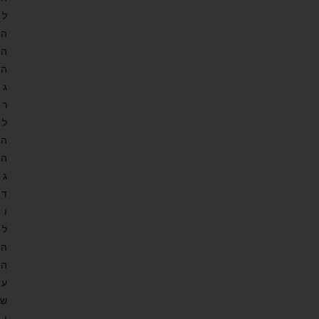
ל
ה
ה
ה
ג
ר
ל
ה
ה
ג
ד
ו
ל
ה
ה
ע
ש
י