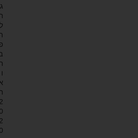
ג
ר
ל
ת
פ
ב
ר
ו
א
ר
2
0
2
0