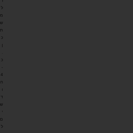
ר
ל
מ
ש
ת
כ
ן
.
כ
-
4
ח
ו
ד
ש
י
ם
ל