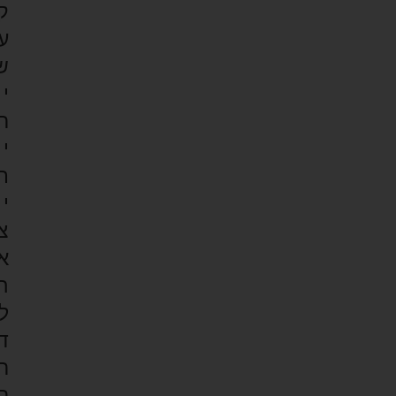
ק
ע
ש
י
ר
י
ת
י
צ
א
ה
ל
ד
ר
ך