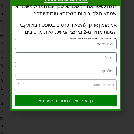
(
רוצה לשפר את המשכנתא שלך עם תמהיל משכנתא
שמתאים לך וריביות משכנתא טובות יותר?
ח
מ
אני מזמין אותך להשאיר פרטים בטופס הבא ולקבל
י
הצעות מחיר מ-2 מיועצי המשכנתאות מהטובים
ש
בישראל שנבחרו על-ידי:
י
,
2
3
/
0
בחירת יישוב
1
)
כן, אני רוצה לחסוך במשכנתא
נ
פ
ת
ח
ה