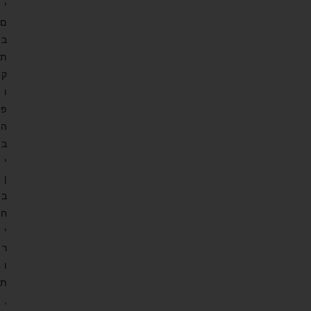
י
ם
ב
ת
ק
ו
פ
ה
ב
י
ן
ב
ח
י
ר
ו
ת
,