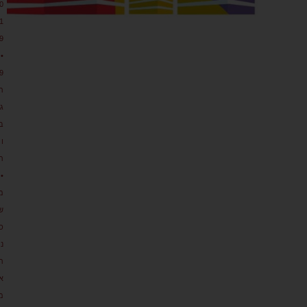
0
1
9
•
9
ת
גו
ב
ו
ת
•
מ
ש
כ
נ
ת
א
מ