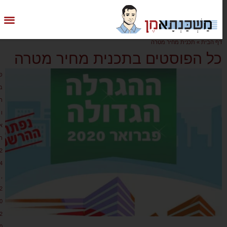
דף הבית
»
תכנית מחיר מטרה
כל הפוסטים בתכנית מחיר מטרה
פ
ב
ר
ו
א
ר
2
4
,
2
0
2
0