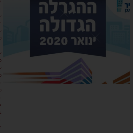
ינ
ו
א
ר
2
3
,
2
0
2
0
•
6
ת
גו
ב
ו
ת