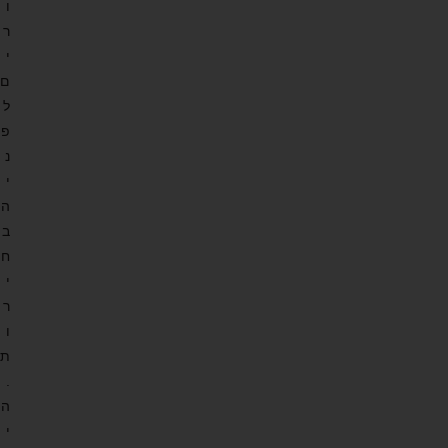
ו
ר
י
ם
ל
פ
נ
י
ה
ב
ח
י
ר
ו
ת
.
ה
י