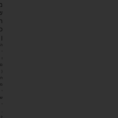
מ
ש
ת
כ
ן
ה
י
ו
ם
(
ח
מ
י
ש
י
,
2