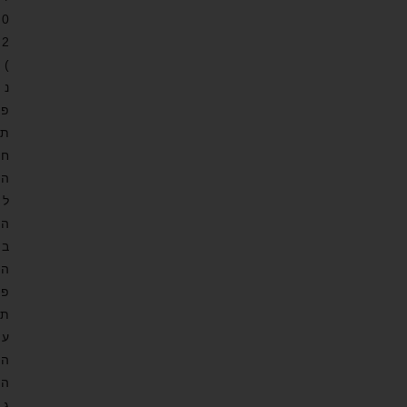
0
2
)
נ
פ
ת
ח
ה
ל
ה
ב
ה
פ
ת
ע
ה
ה
ג