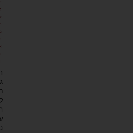
•
מ
ש
כ
נ
ת
א
מ
ן
ה
ג
ר
ל
ת
ע
נ