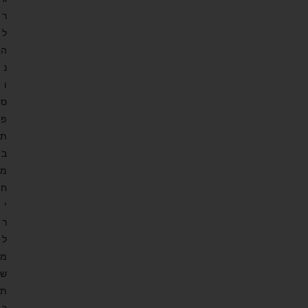
ר
ל
ה
נ
ו
ס
פ
ת
ב
מ
ח
י
ר
ל
מ
ש
ת