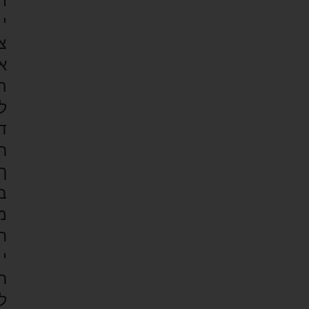
ת
י
צ
א
ה
ל
ד
ר
ך
ב
מ
ח
י
ר
ל