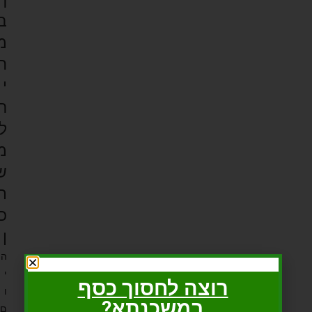
ב
מ
ח
י
ר
ל
מ
ש
ת
כ
ן
ה
י
רוצה לחסוך כסף
ו
במשכנתא?
ם