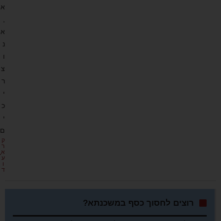
א
,
א
נ
ו
צ
ר
י
כ
י
ם
ק
ר
א
ע
ו
ד
רוצים לחסוך כסף במשכנתא?