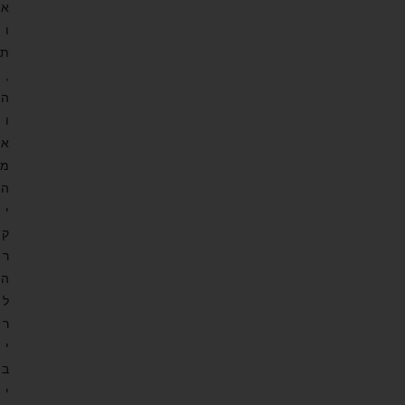
א
ו
ת
,
ה
ו
א
מ
ה
י
ק
ר
ה
ל
ר
י
ב
י