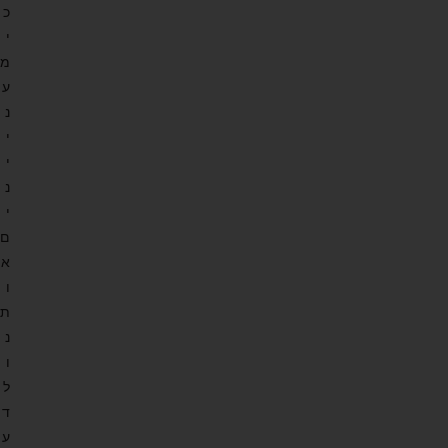
כ
י
מ
ע
נ
י
י
נ
י
ם
א
ו
ת
נ
ו
ל
ד
ע