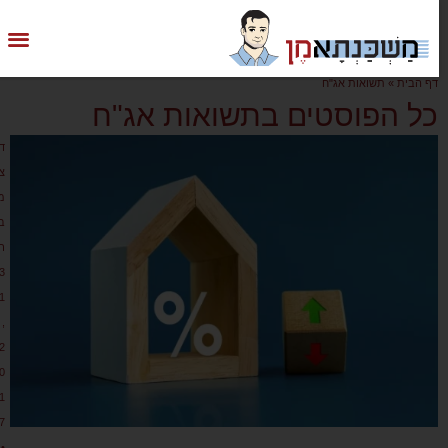
דף הבית
»
תשואות אג"ח
כל הפוסטים בתשואות אג"ח
ד
צ
מ
ב
ר
3
1
,
2
0
1
7
•