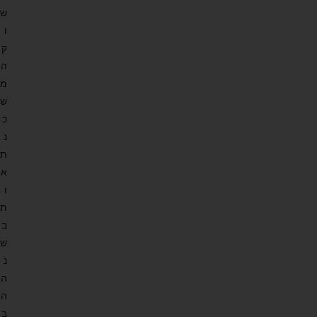
ש
ו
ק
ה
מ
ש
כ
נ
ת
א
ו
ת
ב
ש
נ
ה
ה
ב