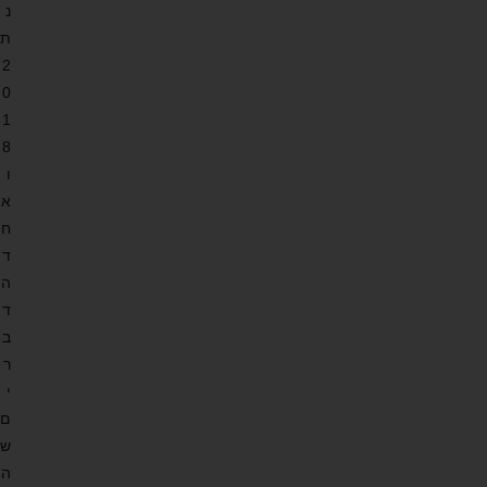
נ
ת
2
0
1
8
ו
א
ח
ד
ה
ד
ב
ר
י
ם
ש
ה