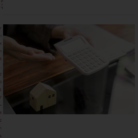
ע
ו
ד
ינ
ו
א
ר
5
,
2
0
1
7
•
8
2
ת
גו