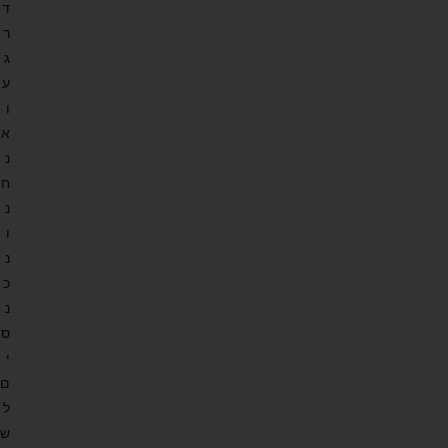
ד
ר
ג
ע
ו
א
נ
ח
נ
ו
נ
כ
נ
ס
י
ם
ל
ש