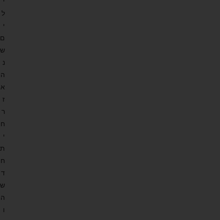
י
ל
י
ם
ש
נ
ה
א
ז
ר
ח
י
ת
ח
ד
ש
ה
ו