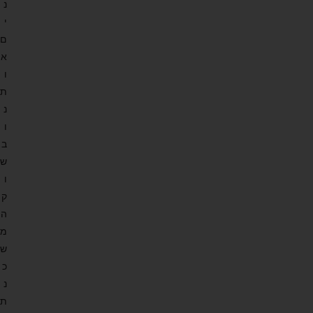
נ
י
ם
א
ו
ת
נ
ו
ב
ש
ו
ק
ה
מ
ש
כ
נ
ת