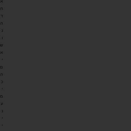
א
ח
ד
ה
נ
ו
ש
א
י
ם
ה
כ
י
מ
ע
נ
י
י