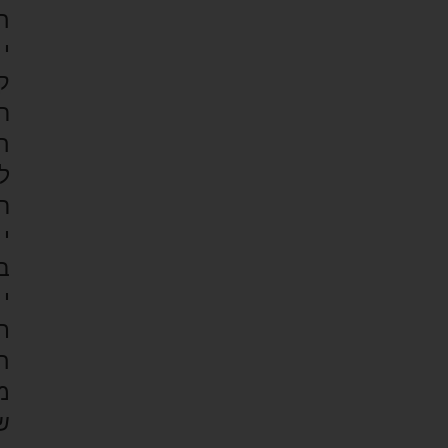
ה
י
ק
ר
ה
ל
ר
י
ב
י
ת
ה
מ
ש