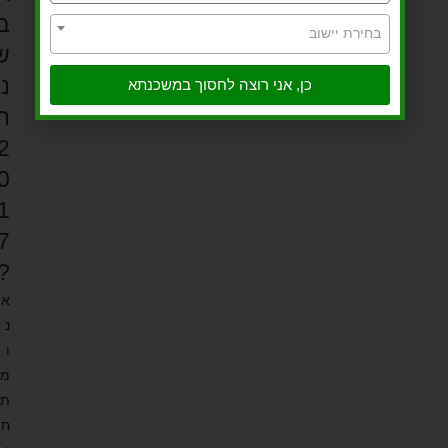
ב
בחירת יישוב
ש
נ
כן, אני רוצה לחסוך במשכנתא
ת
2
0
1
7
?
א
נ
ו
מ
ת
ח