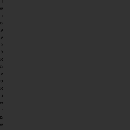
ו
ש
ו
מ
ע
ע
ל
ל
א
מ
ע
ט
א
נ
ש
י
ם
ש