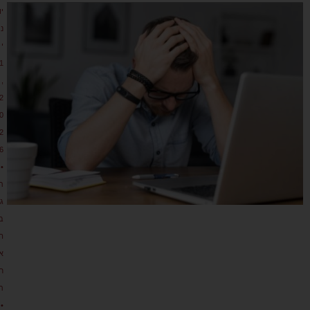
יו
נ
י
1
,
2
0
2
6
•
ת
גו
ב
ה
א
ח
ת
•