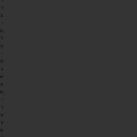
ו
צ
י
ם
ל
ה
י
פ
ג
ש
ע
ם
י
ו
ע
ץ
מ