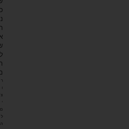
ש
כ
נ
ת
א
ש
ל
ה
ם
ר
ו
צ
י
ם
ל
ה