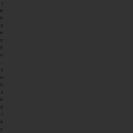
נ
ש
מ
ע
מ
פ
ת
ה
,
ב
ט
ח
ב
ת
ק
ו
פ
ה