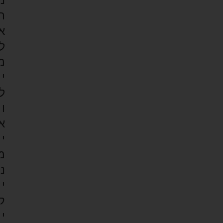
ת
א
ל
מ
י
ל
ו
א
י
מ
נ
י
ק
י