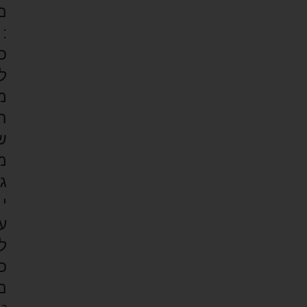
ם
:
כ
ל
מ
ה
ש
מ
ג
י
ע
ל
כ
ם
ר