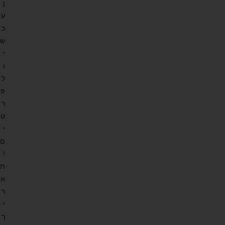
ן
ע
כ
ש
י
ו
ל
פ
ר
ט
י
ם
!
ת
א
ר
י
ך