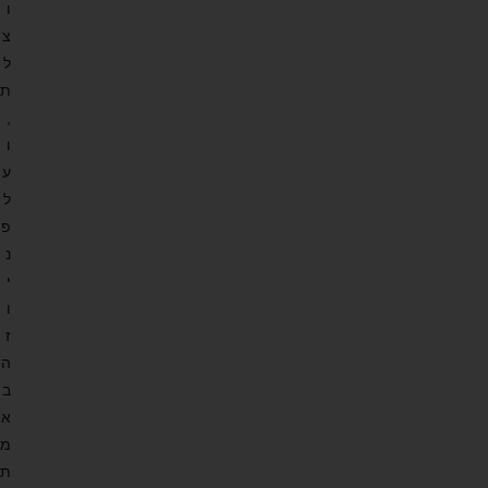
ו
צ
ל
ת
,
ו
ע
ל
פ
נ
י
ו
ז
ה
ב
א
מ
ת