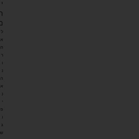
י
ה
ם
ל
א
ח
ר
ו
נ
ה
א
נ
י
פ
ו
ג
ש