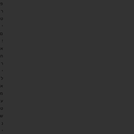
פ
ר
ט
י
ם
!
א
ח
ר
י
ל
א
מ
ע
ט
ש
נ
י