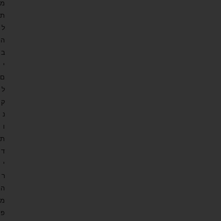
מ
ת
ל
ה
ב
י
ם
ל
ק
נ
ו
ת
ד
י
ר
ה
מ
פ