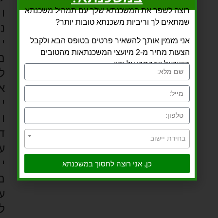
ו
רוצה לשפר את המשכנתא שלך עם תמהיל משכנתא
שמתאים לך וריביות משכנתא טובות יותר?
נ
י
אני מזמין אותך להשאיר פרטים בטופס הבא ולקבל
הצעות מחיר מ-2 מיועצי המשכנתאות מהטובים
ם
בישראל שנבחרו על-ידי:
ל
א
י
ו
ד
בחירת יישוב
ע
י
כן, אני רוצה לחסוך במשכנתא
ם
ע
ל