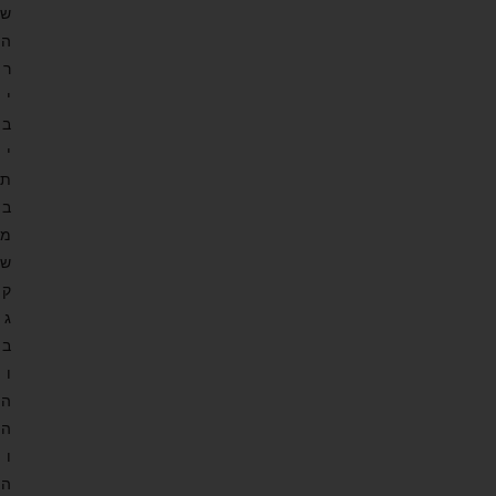
ש
ה
ר
י
ב
י
ת
ב
מ
ש
ק
ג
ב
ו
ה
ה
ו
ה