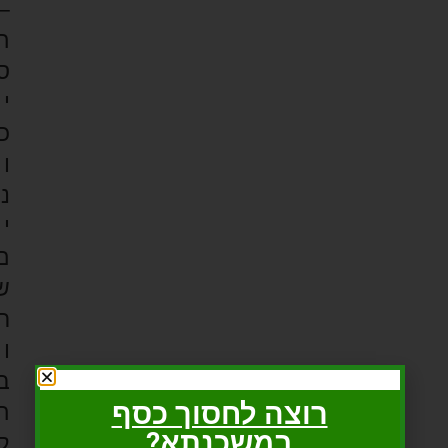
–
ה
ס
י
כ
ו
נ
י
ם
ש
ר
ו
ב
רוצה לחסוך כסף
ה
במשכנתא?
ק