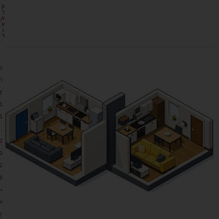
ק
ר
א
ע
ו
ד
מ
ר
ץ
1
1
,
2
0
2
6
•
א
ין