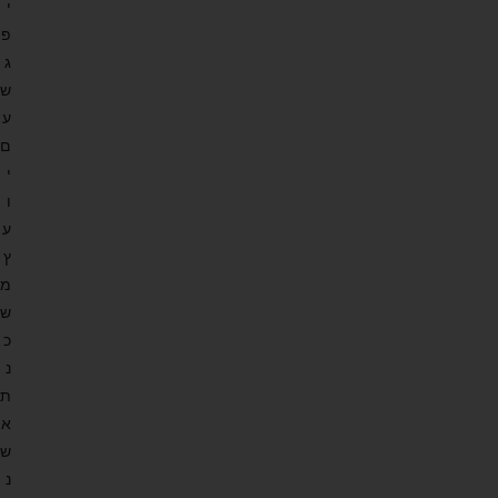
י
פ
ג
ש
ע
ם
י
ו
ע
ץ
מ
ש
כ
נ
ת
א
ש
נ