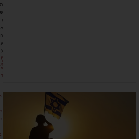
ת
ש
ו
א
ה
ע
ל
ק
ר
א
ע
ו
ד
א
ו
ק
ט
ו
ב