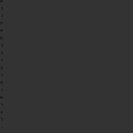
ש
כ
נ
ת
א
ש
נ
ב
ד
ק
ו
א
ו
ש
ר
ע
ל
-