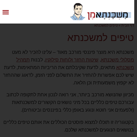
דף הבית
»
טיפים למשכנתא
טיפים למשכנתא
משכנתא היא מוצר פיננסי מורכב מאוד – עלינו להכיר לא מעט
מסלולי משכנתא
,
שיטות החזר ולוחות סילוקין
, לבנות
תמהיל
משכנתא
מתאים, לדעת שקיבלתם את הריביות המתאימות, לדעת
שיש לכם אפשרות להחזיר את התשלום לפני הזמן, לדאוג שההחזר
לא יקפוץ משמעותית וכן הלאה.
מכיוון שהנושא מורכב ביותר, אני רואה לנכון אחת לתקופה לכתוב
עבורכם טיפים כלליים בכל מיני נושאים הקשורים למשכנתאות
(ולפעמים אני חוטא ונוגע באופן כללי בפיננסים וביטוחים).
בקטגוריה זו תוכלו למצוא פוסטים הכוללים את אותם טיפים כלליים
בנושאים הנוגעים למשכנתא שלכם.