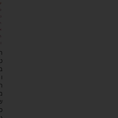
ש
כ
נ
ת
א
מ
ן
ה
ט
ב
ו
ת
מ
ש
כ
נ