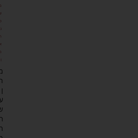
מ
ש
כ
נ
ת
א
מ
ן
מ
ה
ן
ע
ש
ר
ת