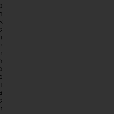
נ
ת
א
ל
ד
י
ר
ה
מ
פ
ו
צ
ל
ת