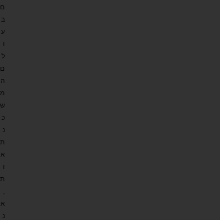
ם
ב
ע
ו
ל
ם
ה
מ
ש
כ
נ
ת
א
ו
ת
,
א
נ