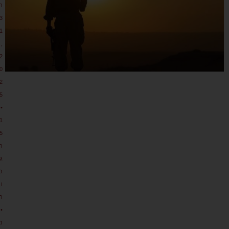
ר
3
1
,
2
0
2
5
•
1
5
ת
גו
ב
ו
ת
•
מ